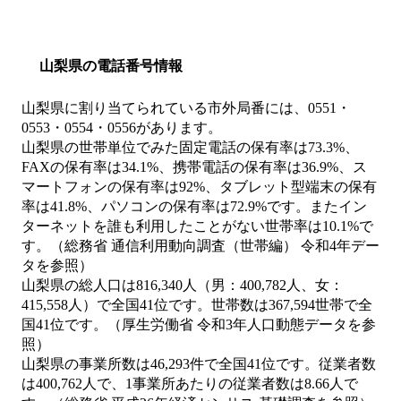
山梨県の電話番号情報
山梨県に割り当てられている市外局番には、0551・
0553・0554・0556があります。
山梨県の世帯単位でみた固定電話の保有率は73.3%、
FAXの保有率は34.1%、携帯電話の保有率は36.9%、ス
マートフォンの保有率は92%、タブレット型端末の保有
率は41.8%、パソコンの保有率は72.9%です。またイン
ターネットを誰も利用したことがない世帯率は10.1%で
す。（総務省 通信利用動向調査（世帯編） 令和4年デー
タを参照）
山梨県の総人口は816,340人（男：400,782人、女：
415,558人）で全国41位です。世帯数は367,594世帯で全
国41位です。（厚生労働省 令和3年人口動態データを参
照）
山梨県の事業所数は46,293件で全国41位です。従業者数
は400,762人で、1事業所あたりの従業者数は8.66人で