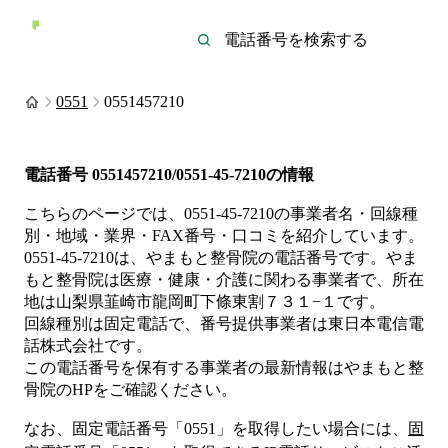
0551
0551457210
電話番号
0551457210/0551-45-7210
の情報
こちらのページでは、
0551-45-7210
の事業者名・回線種
別・地域・業界・FAX番号・口コミを紹介しています。
0551-45-7210
は、
やまもと整骨院
の電話番号です。
やま
もと整骨院は
医療・健康・介護
に関わる事業者
で、所在
地は山梨県韮崎市龍岡町下條東割７３１−１
です。
回線種別は
固定電話
で、番号提供事業者は
東日本電信電
話株式会社
です。
この電話番号を保有する事業者の最新情報は
やまもと整
骨院
のHP
をご確認ください。
なお、固定電話番号「
0551
」を取得したい場合には、
固