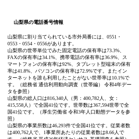
山梨県の電話番号情報
山梨県に割り当てられている市外局番には、0551・
0553・0554・0556があります。
山梨県の世帯単位でみた固定電話の保有率は73.3%、
FAXの保有率は34.1%、携帯電話の保有率は36.9%、ス
マートフォンの保有率は92%、タブレット型端末の保有
率は41.8%、パソコンの保有率は72.9%です。またイン
ターネットを誰も利用したことがない世帯率は10.1%で
す。（総務省 通信利用動向調査（世帯編） 令和4年デー
タを参照）
山梨県の総人口は816,340人（男：400,782人、女：
415,558人）で全国41位です。世帯数は367,594世帯で全
国41位です。（厚生労働省 令和3年人口動態データを参
照）
山梨県の事業所数は46,293件で全国41位です。従業者数
は400,762人で、1事業所あたりの従業者数は8.66人で