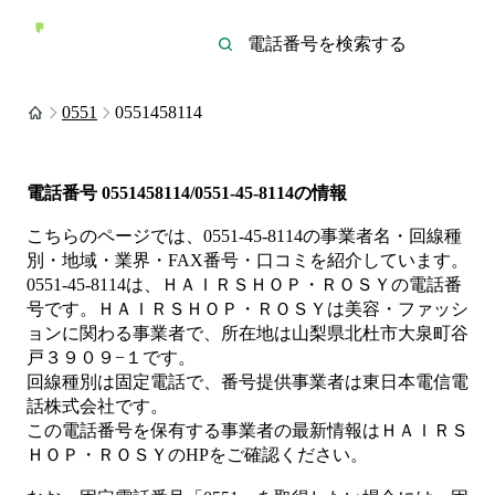
0551
0551458114
電話番号
0551458114/0551-45-8114
の情報
こちらのページでは、
0551-45-8114
の事業者名・回線種
別・地域・業界・FAX番号・口コミを紹介しています。
0551-45-8114
は、
ＨＡＩＲＳＨＯＰ・ＲＯＳＹ
の電話番
号です。
ＨＡＩＲＳＨＯＰ・ＲＯＳＹは
美容・ファッシ
ョン
に関わる事業者
で、所在地は山梨県北杜市大泉町谷
戸３９０９−１
です。
回線種別は
固定電話
で、番号提供事業者は
東日本電信電
話株式会社
です。
この電話番号を保有する事業者の最新情報は
ＨＡＩＲＳ
ＨＯＰ・ＲＯＳＹ
のHP
をご確認ください。