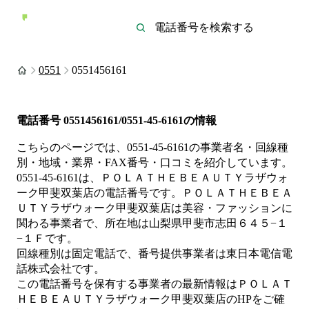
0551
0551456161
電話番号
0551456161/0551-45-6161
の情報
こちらのページでは、
0551-45-6161
の事業者名・回線種
別・地域・業界・FAX番号・口コミを紹介しています。
0551-45-6161
は、
ＰＯＬＡＴＨＥＢＥＡＵＴＹラザウォ
ーク甲斐双葉店
の電話番号です。
ＰＯＬＡＴＨＥＢＥＡ
ＵＴＹラザウォーク甲斐双葉店は
美容・ファッション
に
関わる事業者
で、所在地は山梨県甲斐市志田６４５−１
−１Ｆ
です。
回線種別は
固定電話
で、番号提供事業者は
東日本電信電
話株式会社
です。
この電話番号を保有する事業者の最新情報は
ＰＯＬＡＴ
ＨＥＢＥＡＵＴＹラザウォーク甲斐双葉店
のHP
をご確