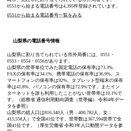
0551から始まる電話番号は4,395件登録されています。
0551から始まる電話番号一覧をみる
山梨県の電話番号情報
山梨県に割り当てられている市外局番には、0551・
0553・0554・0556があります。
山梨県の世帯単位でみた固定電話の保有率は73.3%、
FAXの保有率は34.1%、携帯電話の保有率は36.9%、ス
マートフォンの保有率は92%、タブレット型端末の保有
率は41.8%、パソコンの保有率は72.9%です。またイン
ターネットを誰も利用したことがない世帯率は10.1%で
す。（総務省 通信利用動向調査（世帯編） 令和4年デー
タを参照）
山梨県の総人口は816,340人（男：400,782人、女：
415,558人）で全国41位です。世帯数は367,594世帯で全
国41位です。（厚生労働省 令和3年人口動態データを参