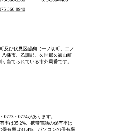
075-366-8940
町及び伏見区醍醐（一ノ切町、二ノ
、八幡市、乙訓郡、久世郡久御山町
割り当てられている市外局番です。
0773・0774があります。
有率は35.2%、携帯電話の保有率は
の保有率は41.4%、パソコンの保有率