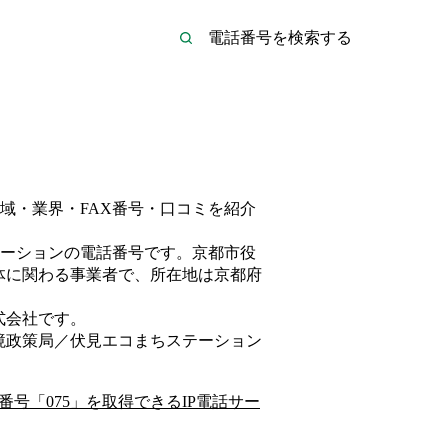
域・業界・FAX番号・口コミを紹介
ーション
の電話番号です。
京都市役
体
に関わる事業者
で、所在地は京都府
式会社
です。
境政策局／伏見エコまちステーション
番号「
075
」を取得できるIP電話サー