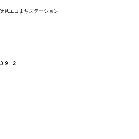
伏見エコまちステーション
３９−２