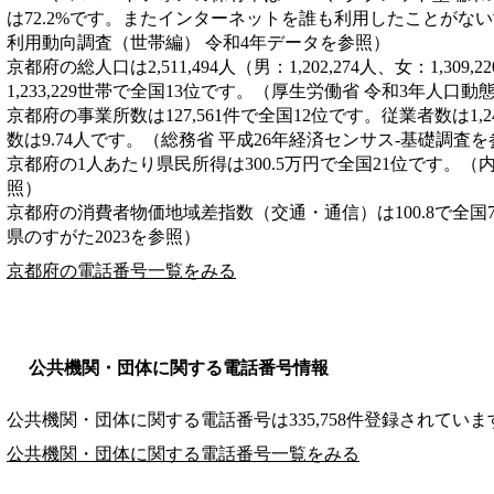
は72.2%です。またインターネットを誰も利用したことがない世
利用動向調査（世帯編） 令和4年データを参照）
京都府の総人口は2,511,494人（男：1,202,274人、女：1,30
1,233,229世帯で全国13位です。（厚生労働省 令和3年人口
京都府の事業所数は127,561件で全国12位です。従業者数は1,2
数は9.74人です。（総務省 平成26年経済センサス‐基礎調査
京都府の1人あたり県民所得は300.5万円で全国21位です。（
照）
京都府の消費者物価地域差指数（交通・通信）は100.8で全国
県のすがた2023を参照）
京都府の電話番号一覧をみる
公共機関・団体に関する電話番号情報
公共機関・団体に関する電話番号は335,758件登録されていま
公共機関・団体に関する電話番号一覧をみる