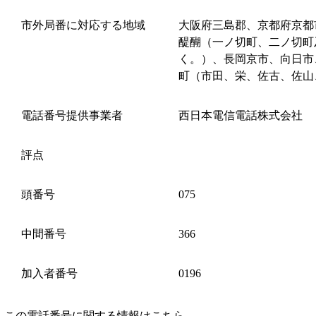
市外局番に対応する地域
大阪府三島郡、京都府京都
醍醐（一ノ切町、二ノ切町
く。）、長岡京市、向日市
町（市田、栄、佐古、佐山
電話番号提供事業者
西日本電信電話株式会社
評点
頭番号
075
中間番号
366
加入者番号
0196
この電話番号に関する情報はこちら