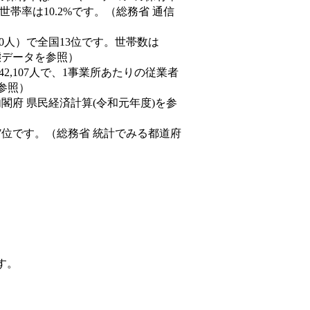
帯率は10.2%です。（総務省 通信
9,220人）で全国13位です。世帯数は
動態データを参照）
42,107人で、1事業所あたりの従業者
を参照）
内閣府 県民経済計算(令和元年度)を参
7位です。（総務省 統計でみる都道府
す。