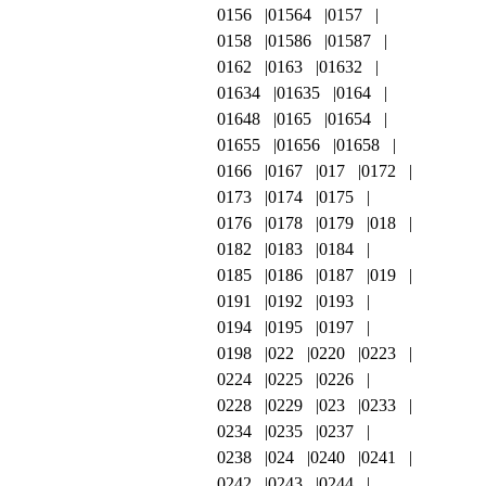
0156
01564
0157
0158
01586
01587
0162
0163
01632
01634
01635
0164
01648
0165
01654
01655
01656
01658
0166
0167
017
0172
0173
0174
0175
0176
0178
0179
018
0182
0183
0184
0185
0186
0187
019
0191
0192
0193
0194
0195
0197
0198
022
0220
0223
0224
0225
0226
0228
0229
023
0233
0234
0235
0237
0238
024
0240
0241
0242
0243
0244