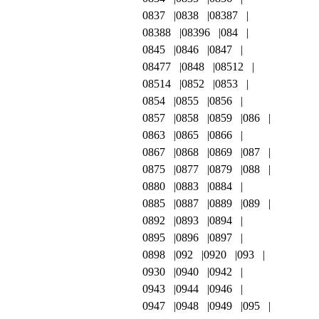
0837
0838
08387
08388
08396
084
0845
0846
0847
08477
0848
08512
08514
0852
0853
0854
0855
0856
0857
0858
0859
086
0863
0865
0866
0867
0868
0869
087
0875
0877
0879
088
0880
0883
0884
0885
0887
0889
089
0892
0893
0894
0895
0896
0897
0898
092
0920
093
0930
0940
0942
0943
0944
0946
0947
0948
0949
095