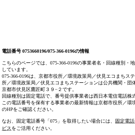
電話番号
0753660196/075-366-0196
の情報
こちらのページでは、
075-366-0196
の事業者名・回線種別・地
しています。
075-366-0196
は、
京都市役所／環境政策局／伏見エコまちステ
所／環境政策局／伏見エコまちステーションは
公共機関・団
京都市伏見区鷹匠町３９−２
です。
回線種別は
固定電話
で、番号提供事業者は
西日本電信電話株
この電話番号を保有する事業者の最新情報は
京都市役所／環
のHP
をご確認ください。
なお、固定電話番号「
075
」を取得したい場合には、
固定電話
ビス
をご活用ください。