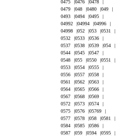
0475
0476
0478
0479
048
0480
049
0493
0494
0495
04992
04994
04996
04998
052
053
0531
0532
0533
0536
0537
0538
0539
054
0544
0545
0547
0548
055
0550
0551
0553
0554
0555
0556
0557
0558
0561
0562
0563
0564
0565
0566
0567
0568
0569
0572
0573
0574
0575
0576
05769
0577
0578
058
0581
0584
0585
0586
0587
059
0594
0595