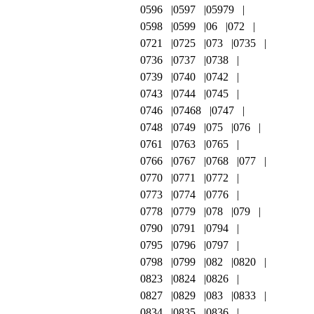
0596
0597
05979
0598
0599
06
072
0721
0725
073
0735
0736
0737
0738
0739
0740
0742
0743
0744
0745
0746
07468
0747
0748
0749
075
076
0761
0763
0765
0766
0767
0768
077
0770
0771
0772
0773
0774
0776
0778
0779
078
079
0790
0791
0794
0795
0796
0797
0798
0799
082
0820
0823
0824
0826
0827
0829
083
0833
0834
0835
0836