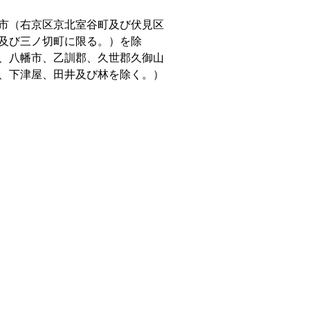
市（右京区京北室谷町及び伏見区
及び三ノ切町に限る。）を除
、八幡市、乙訓郡、久世郡久御山
、下津屋、田井及び林を除く。）