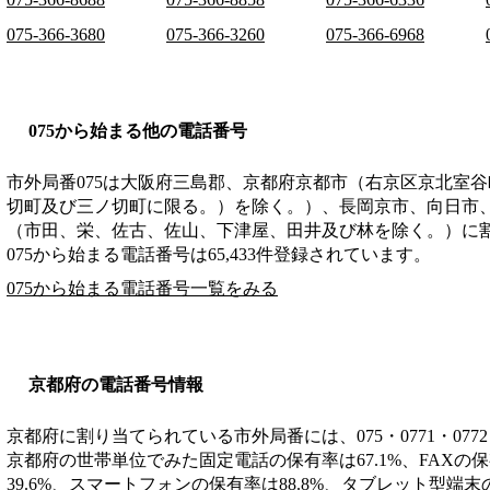
075-366-3680
075-366-3260
075-366-6968
075から始まる他の電話番号
市外局番
075
は
大阪府三島郡、京都府京都市（右京区京北室谷
切町及び三ノ切町に限る。）を除く。）、長岡京市、向日市
（市田、栄、佐古、佐山、下津屋、田井及び林を除く。）
に
075から始まる電話番号は65,433件登録されています。
075から始まる電話番号一覧をみる
京都府の電話番号情報
京都府に割り当てられている市外局番には、075・0771・0772・
京都府の世帯単位でみた固定電話の保有率は67.1%、FAXの保
39.6%、スマートフォンの保有率は88.8%、タブレット型端末