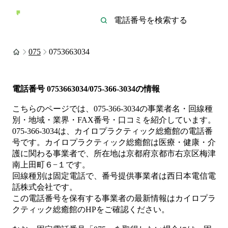
075
0753663034
電話番号
0753663034/075-366-3034
の情報
こちらのページでは、
075-366-3034
の事業者名・回線種
別・地域・業界・FAX番号・口コミを紹介しています。
075-366-3034
は、
カイロプラクティック総癒館
の電話番
号です。
カイロプラクティック総癒館は
医療・健康・介
護
に関わる事業者
で、所在地は京都府京都市右京区梅津
南上田町６−１
です。
回線種別は
固定電話
で、番号提供事業者は
西日本電信電
話株式会社
です。
この電話番号を保有する事業者の最新情報は
カイロプラ
クティック総癒館
のHP
をご確認ください。