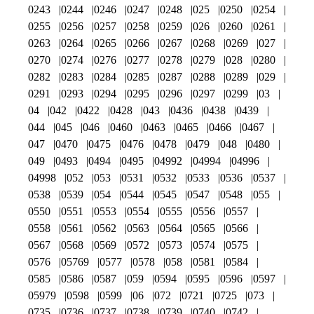
0243
0244
0246
0247
0248
025
0250
0254
0255
0256
0257
0258
0259
026
0260
0261
0263
0264
0265
0266
0267
0268
0269
027
0270
0274
0276
0277
0278
0279
028
0280
0282
0283
0284
0285
0287
0288
0289
029
0291
0293
0294
0295
0296
0297
0299
03
04
042
0422
0428
043
0436
0438
0439
044
045
046
0460
0463
0465
0466
0467
047
0470
0475
0476
0478
0479
048
0480
049
0493
0494
0495
04992
04994
04996
04998
052
053
0531
0532
0533
0536
0537
0538
0539
054
0544
0545
0547
0548
055
0550
0551
0553
0554
0555
0556
0557
0558
0561
0562
0563
0564
0565
0566
0567
0568
0569
0572
0573
0574
0575
0576
05769
0577
0578
058
0581
0584
0585
0586
0587
059
0594
0595
0596
0597
05979
0598
0599
06
072
0721
0725
073
0735
0736
0737
0738
0739
0740
0742