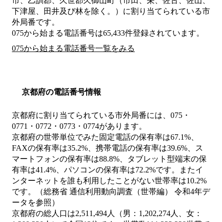
市、乙訓郡、久世郡久御山町（市田、栄、佐古、佐山、
下津屋、田井及び林を除く。）
に割り当てられている市
外局番です。
075から始まる電話番号は65,433件登録されています。
075から始まる電話番号一覧をみる
京都府の電話番号情報
京都府に割り当てられている市外局番には、075・
0771・0772・0773・0774があります。
京都府の世帯単位でみた固定電話の保有率は67.1%、
FAXの保有率は35.2%、携帯電話の保有率は39.6%、ス
マートフォンの保有率は88.8%、タブレット型端末の保
有率は41.4%、パソコンの保有率は72.2%です。またイ
ンターネットを誰も利用したことがない世帯率は10.2%
です。（総務省 通信利用動向調査（世帯編） 令和4年デ
ータを参照）
京都府の総人口は2,511,494人（男：1,202,274人、女：