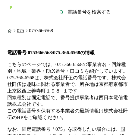
075
0753666568
電話番号
0753666568/075-366-6568
の情報
こちらのページでは、
075-366-6568
の事業者名・回線種
別・地域・業界・FAX番号・口コミを紹介しています。
075-366-6568
は、
株式会社阡伍
の電話番号です。
株式会
社阡伍は
趣味
に関わる事業者
で、所在地は京都府京都市
上京区西上善寺町１９８−１
です。
回線種別は
固定電話
で、番号提供事業者は
西日本電信電
話株式会社
です。
この電話番号を保有する事業者の最新情報は
株式会社阡
伍
のHP
をご確認ください。
なお、固定電話番号「
075
」を取得したい場合には、
固