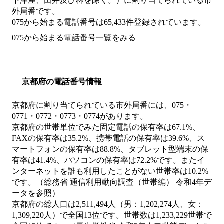
下津屋、田井及び林を除く。）
に割り当てられている市
外局番です。
075から始まる電話番号は65,433件登録されています。
075から始まる電話番号一覧をみる
京都府の電話番号情報
京都府に割り当てられている市外局番には、075・
0771・0772・0773・0774があります。
京都府の世帯単位でみた固定電話の保有率は67.1%、
FAXの保有率は35.2%、携帯電話の保有率は39.6%、ス
マートフォンの保有率は88.8%、タブレット型端末の保
有率は41.4%、パソコンの保有率は72.2%です。またイ
ンターネットを誰も利用したことがない世帯率は10.2%
です。（総務省 通信利用動向調査（世帯編） 令和4年デ
ータを参照）
京都府の総人口は2,511,494人（男：1,202,274人、女：
1,309,220人）で全国13位です。世帯数は1,233,229世帯で