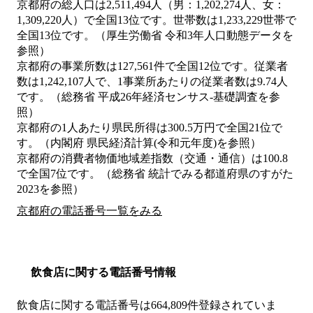
京都府の総人口は2,511,494人（男：1,202,274人、女：
1,309,220人）で全国13位です。世帯数は1,233,229世帯で
全国13位です。（厚生労働省 令和3年人口動態データを
参照）
京都府の事業所数は127,561件で全国12位です。従業者
数は1,242,107人で、1事業所あたりの従業者数は9.74人
です。（総務省 平成26年経済センサス‐基礎調査を参
照）
京都府の1人あたり県民所得は300.5万円で全国21位で
す。（内閣府 県民経済計算(令和元年度)を参照）
京都府の消費者物価地域差指数（交通・通信）は100.8
で全国7位です。（総務省 統計でみる都道府県のすがた
2023を参照）
京都府の電話番号一覧をみる
飲食店に関する電話番号情報
飲食店に関する電話番号は664,809件登録されていま