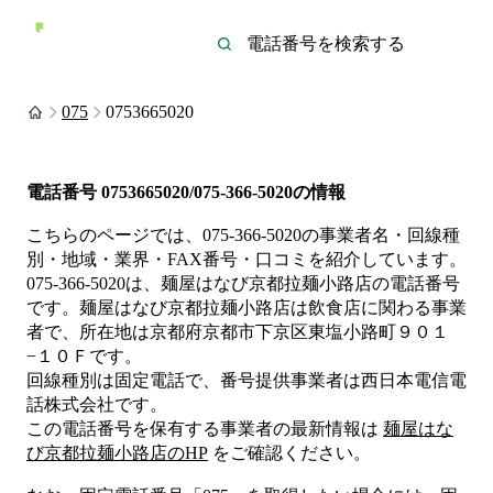
075
0753665020
電話番号
0753665020/075-366-5020
の情報
こちらのページでは、
075-366-5020
の事業者名・回線種
別・地域・業界・FAX番号・口コミを紹介しています。
075-366-5020
は、
麺屋はなび京都拉麺小路店
の電話番号
です。
麺屋はなび京都拉麺小路店は
飲食店
に関わる事業
者
で、所在地は京都府京都市下京区東塩小路町９０１
−１０Ｆ
です。
回線種別は
固定電話
で、番号提供事業者は
西日本電信電
話株式会社
です。
この電話番号を保有する事業者の最新情報は
麺屋はな
び京都拉麺小路店
のHP
をご確認ください。