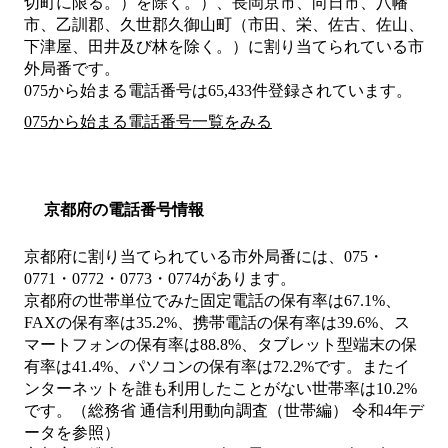
切町に限る。）を除く。）、長岡京市、向日市、八幡
市、乙訓郡、久世郡久御山町（市田、栄、佐古、佐山、
下津屋、田井及び林を除く。）
に割り当てられている市
外局番です。
075から始まる電話番号は65,433件登録されています。
075から始まる電話番号一覧をみる
京都府の電話番号情報
京都府に割り当てられている市外局番には、075・
0771・0772・0773・0774があります。
京都府の世帯単位でみた固定電話の保有率は67.1%、
FAXの保有率は35.2%、携帯電話の保有率は39.6%、ス
マートフォンの保有率は88.8%、タブレット型端末の保
有率は41.4%、パソコンの保有率は72.2%です。またイ
ンターネットを誰も利用したことがない世帯率は10.2%
です。（総務省 通信利用動向調査（世帯編） 令和4年デ
ータを参照）