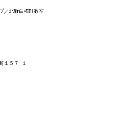
プ／北野白梅町教室
町１５７−１