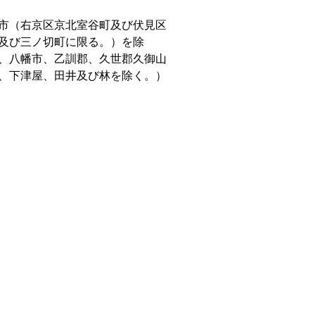
市（右京区京北室谷町及び伏見区
及び三ノ切町に限る。）を除
、八幡市、乙訓郡、久世郡久御山
、下津屋、田井及び林を除く。）