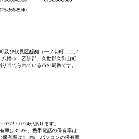
075-366-8940
町及び伏見区醍醐（一ノ切町、二ノ
、八幡市、乙訓郡、久世郡久御山町
割り当てられている市外局番です。
0773・0774があります。
有率は35.2%、携帯電話の保有率は
の保有率は41.4%、パソコンの保有率