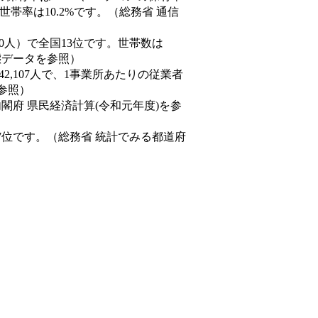
帯率は10.2%です。（総務省 通信
9,220人）で全国13位です。世帯数は
動態データを参照）
42,107人で、1事業所あたりの従業者
を参照）
内閣府 県民経済計算(令和元年度)を参
7位です。（総務省 統計でみる都道府
。