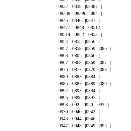
0837
0838
08387
08388
08396
084
0845
0846
0847
08477
0848
08512
08514
0852
0853
0854
0855
0856
0857
0858
0859
086
0863
0865
0866
0867
0868
0869
087
0875
0877
0879
088
0880
0883
0884
0885
0887
0889
089
0892
0893
0894
0895
0896
0897
0898
092
0920
093
0930
0940
0942
0943
0944
0946
0947
0948
0949
095