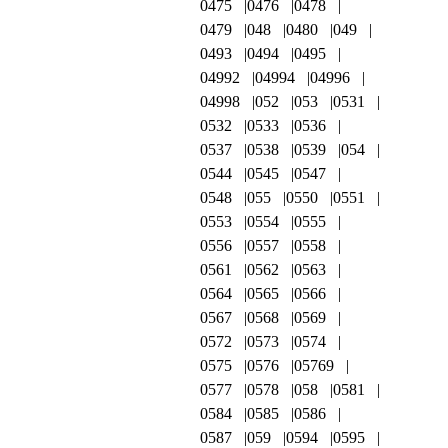
0475
0476
0478
0479
048
0480
049
0493
0494
0495
04992
04994
04996
04998
052
053
0531
0532
0533
0536
0537
0538
0539
054
0544
0545
0547
0548
055
0550
0551
0553
0554
0555
0556
0557
0558
0561
0562
0563
0564
0565
0566
0567
0568
0569
0572
0573
0574
0575
0576
05769
0577
0578
058
0581
0584
0585
0586
0587
059
0594
0595