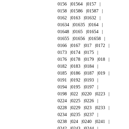
0156
01564
0157
0158
01586
01587
0162
0163
01632
01634
01635
0164
01648
0165
01654
01655
01656
01658
0166
0167
017
0172
0173
0174
0175
0176
0178
0179
018
0182
0183
0184
0185
0186
0187
019
0191
0192
0193
0194
0195
0197
0198
022
0220
0223
0224
0225
0226
0228
0229
023
0233
0234
0235
0237
0238
024
0240
0241
0242
0243
0244