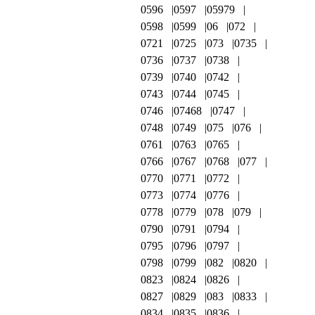
0596
0597
05979
0598
0599
06
072
0721
0725
073
0735
0736
0737
0738
0739
0740
0742
0743
0744
0745
0746
07468
0747
0748
0749
075
076
0761
0763
0765
0766
0767
0768
077
0770
0771
0772
0773
0774
0776
0778
0779
078
079
0790
0791
0794
0795
0796
0797
0798
0799
082
0820
0823
0824
0826
0827
0829
083
0833
0834
0835
0836