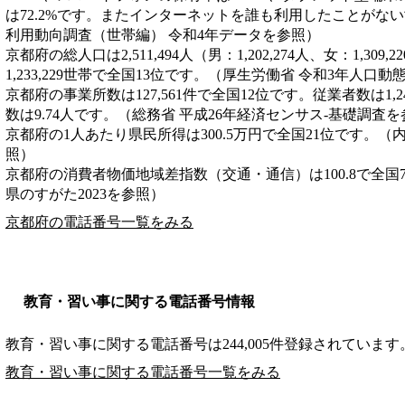
は72.2%です。またインターネットを誰も利用したことがない世
利用動向調査（世帯編） 令和4年データを参照）
京都府の総人口は2,511,494人（男：1,202,274人、女：1,30
1,233,229世帯で全国13位です。（厚生労働省 令和3年人口
京都府の事業所数は127,561件で全国12位です。従業者数は1,2
数は9.74人です。（総務省 平成26年経済センサス‐基礎調査
京都府の1人あたり県民所得は300.5万円で全国21位です。（
照）
京都府の消費者物価地域差指数（交通・通信）は100.8で全国
県のすがた2023を参照）
京都府の電話番号一覧をみる
教育・習い事に関する電話番号情報
教育・習い事に関する電話番号は244,005件登録されています
教育・習い事に関する電話番号一覧をみる