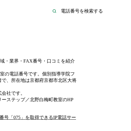
域・業界・FAX番号・口コミを紹介
室
の電話番号です。
個別指導学院フ
者
で、所在地は京都府京都市北区大将
式会社
です。
リーステップ／北野白梅町教室
のHP
番号「
075
」を取得できるIP電話サー