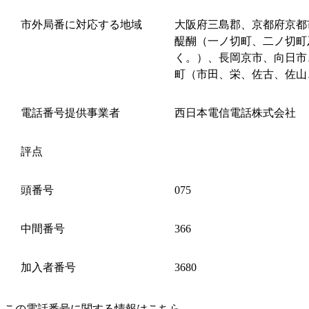
市外局番に対応する地域
大阪府三島郡、京都府京都
醍醐（一ノ切町、二ノ切町
く。）、長岡京市、向日市
町（市田、栄、佐古、佐山
電話番号提供事業者
西日本電信電話株式会社
評点
頭番号
075
中間番号
366
加入者番号
3680
この電話番号に関する情報はこちら