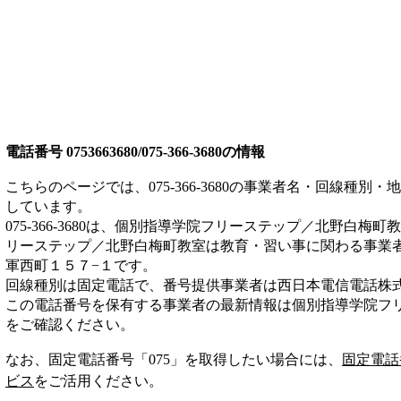
電話番号
0753663680/075-366-3680
の情報
こちらのページでは、
075-366-3680
の事業者名・回線種別・地
しています。
075-366-3680
は、
個別指導学院フリーステップ／北野白梅町教
リーステップ／北野白梅町教室は
教育・習い事
に関わる事業
軍西町１５７−１
です。
回線種別は
固定電話
で、番号提供事業者は
西日本電信電話株
この電話番号を保有する事業者の最新情報は
個別指導学院フ
をご確認ください。
なお、固定電話番号「
075
」を取得したい場合には、
固定電話
ビス
をご活用ください。