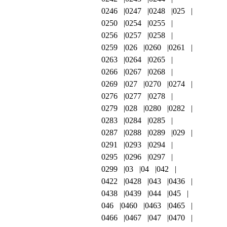
0246
0247
0248
025
0250
0254
0255
0256
0257
0258
0259
026
0260
0261
0263
0264
0265
0266
0267
0268
0269
027
0270
0274
0276
0277
0278
0279
028
0280
0282
0283
0284
0285
0287
0288
0289
029
0291
0293
0294
0295
0296
0297
0299
03
04
042
0422
0428
043
0436
0438
0439
044
045
046
0460
0463
0465
0466
0467
047
0470