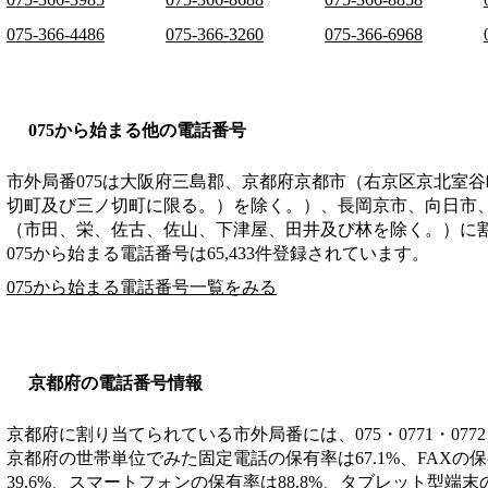
075-366-4486
075-366-3260
075-366-6968
075から始まる他の電話番号
市外局番
075
は
大阪府三島郡、京都府京都市（右京区京北室谷
切町及び三ノ切町に限る。）を除く。）、長岡京市、向日市
（市田、栄、佐古、佐山、下津屋、田井及び林を除く。）
に
075から始まる電話番号は65,433件登録されています。
075から始まる電話番号一覧をみる
京都府の電話番号情報
京都府に割り当てられている市外局番には、075・0771・0772・
京都府の世帯単位でみた固定電話の保有率は67.1%、FAXの保
39.6%、スマートフォンの保有率は88.8%、タブレット型端末