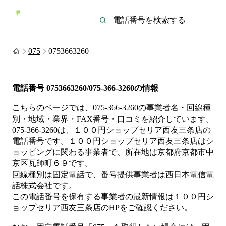
075
0753663260
電話番号
0753663260/075-366-3260
の情報
こちらのページでは、
075-366-3260
の事業者名・回線種
別・地域・業界・FAX番号・口コミを紹介しています。
075-366-3260
は、
１００円ショップセリア西友三条店
の
電話番号です。
１００円ショップセリア西友三条店は
シ
ョッピング
に関わる事業者
で、所在地は京都府京都市中
京区瓦師町６９
です。
回線種別は
固定電話
で、番号提供事業者は
西日本電信電
話株式会社
です。
この電話番号を保有する事業者の最新情報は
１００円シ
ョップセリア西友三条店
のHP
をご確認ください。