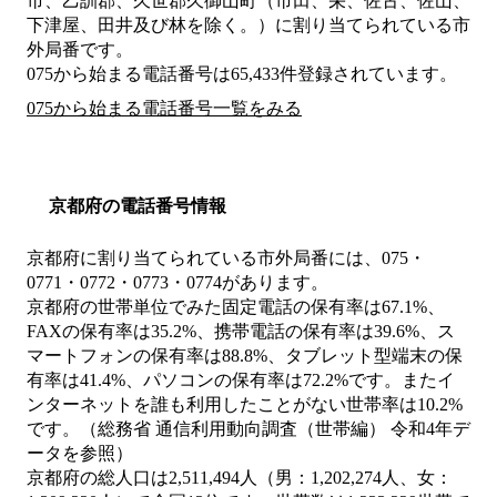
市、乙訓郡、久世郡久御山町（市田、栄、佐古、佐山、
下津屋、田井及び林を除く。）
に割り当てられている市
外局番です。
075から始まる電話番号は65,433件登録されています。
075から始まる電話番号一覧をみる
京都府の電話番号情報
京都府に割り当てられている市外局番には、075・
0771・0772・0773・0774があります。
京都府の世帯単位でみた固定電話の保有率は67.1%、
FAXの保有率は35.2%、携帯電話の保有率は39.6%、ス
マートフォンの保有率は88.8%、タブレット型端末の保
有率は41.4%、パソコンの保有率は72.2%です。またイ
ンターネットを誰も利用したことがない世帯率は10.2%
です。（総務省 通信利用動向調査（世帯編） 令和4年デ
ータを参照）
京都府の総人口は2,511,494人（男：1,202,274人、女：