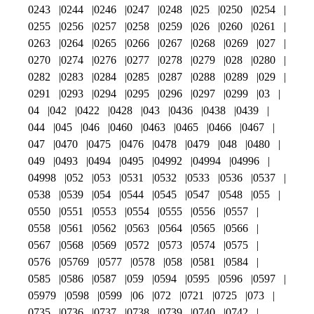
0243
0244
0246
0247
0248
025
0250
0254
0255
0256
0257
0258
0259
026
0260
0261
0263
0264
0265
0266
0267
0268
0269
027
0270
0274
0276
0277
0278
0279
028
0280
0282
0283
0284
0285
0287
0288
0289
029
0291
0293
0294
0295
0296
0297
0299
03
04
042
0422
0428
043
0436
0438
0439
044
045
046
0460
0463
0465
0466
0467
047
0470
0475
0476
0478
0479
048
0480
049
0493
0494
0495
04992
04994
04996
04998
052
053
0531
0532
0533
0536
0537
0538
0539
054
0544
0545
0547
0548
055
0550
0551
0553
0554
0555
0556
0557
0558
0561
0562
0563
0564
0565
0566
0567
0568
0569
0572
0573
0574
0575
0576
05769
0577
0578
058
0581
0584
0585
0586
0587
059
0594
0595
0596
0597
05979
0598
0599
06
072
0721
0725
073
0735
0736
0737
0738
0739
0740
0742