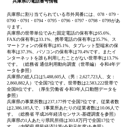
兵庫県の電話番号情報
兵庫県に割り当てられている市外局番には、078・079・
0790・0791・0794・0795・0796・0797・0798・0799があ
ります。
兵庫県の世帯単位でみた固定電話の保有率は65.6%、
FAXの保有率は33.1%、携帯電話の保有率は35.7%、ス
マートフォンの保有率は85.1%、タブレット型端末の保
有率は37.3%、パソコンの保有率は70.4%です。またイ
ンターネットを誰も利用したことがない世帯率は13.7%
です。（総務省 通信利用動向調査（世帯編） 令和4年デ
ータを参照）
兵庫県の総人口は5,488,605人（男：2,627,723人、女：
2,860,882人）で全国7位です。世帯数は2,583,222世帯で
全国8位です。（厚生労働省 令和3年人口動態データを
参照）
兵庫県の事業所数は237,177件で全国7位です。従業者数
は2,386,185人で、1事業所あたりの従業者数は10.06人で
す。（総務省 平成26年経済センサス‐基礎調査を参照）
兵庫県の1人あたり県民所得は303.8万円で全国17位で
す。（内閣府 県民経済計算(令和元年度)を参照）