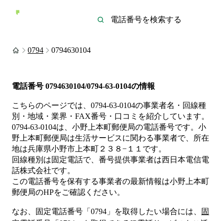
0794
0794630104
電話番号
0794630104/0794-63-0104
の情報
こちらのページでは、
0794-63-0104
の事業者名・回線種
別・地域・業界・FAX番号・口コミを紹介しています。
0794-63-0104
は、
小野上本町郵便局
の電話番号です。
小
野上本町郵便局は
生活サービス
に関わる事業者
で、所在
地は兵庫県小野市上本町２３８−１１
です。
回線種別は
固定電話
で、番号提供事業者は
西日本電信電
話株式会社
です。
この電話番号を保有する事業者の最新情報は
小野上本町
郵便局
のHP
をご確認ください。
なお、固定電話番号「
0794
」を取得したい場合には、
固