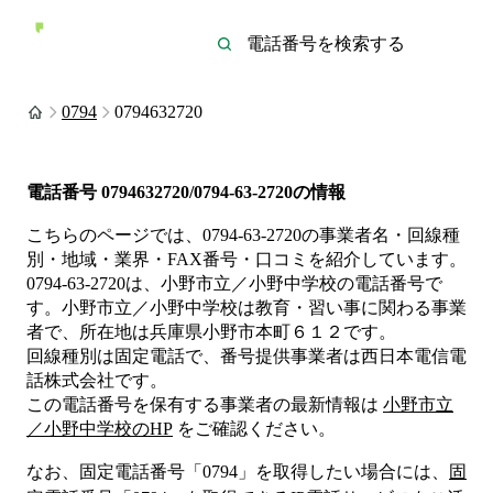
0794
0794632720
電話番号
0794632720/0794-63-2720
の情報
こちらのページでは、
0794-63-2720
の事業者名・回線種
別・地域・業界・FAX番号・口コミを紹介しています。
0794-63-2720
は、
小野市立／小野中学校
の電話番号で
す。
小野市立／小野中学校は
教育・習い事
に関わる事業
者
で、所在地は兵庫県小野市本町６１２
です。
回線種別は
固定電話
で、番号提供事業者は
西日本電信電
話株式会社
です。
この電話番号を保有する事業者の最新情報は
小野市立
／小野中学校
のHP
をご確認ください。
なお、固定電話番号「
0794
」を取得したい場合には、
固