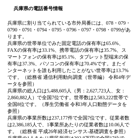
兵庫県の電話番号情報
兵庫県に割り当てられている市外局番には、078・079・
0790・0791・0794・0795・0796・0797・0798・0799があ
ります。
兵庫県の世帯単位でみた固定電話の保有率は65.6%、
FAXの保有率は33.1%、携帯電話の保有率は35.7%、ス
マートフォンの保有率は85.1%、タブレット型端末の保
有率は37.3%、パソコンの保有率は70.4%です。またイ
ンターネットを誰も利用したことがない世帯率は13.7%
です。（総務省 通信利用動向調査（世帯編） 令和4年デ
ータを参照）
兵庫県の総人口は5,488,605人（男：2,627,723人、女：
2,860,882人）で全国7位です。世帯数は2,583,222世帯で
全国8位です。（厚生労働省 令和3年人口動態データを
参照）
兵庫県の事業所数は237,177件で全国7位です。従業者数
は2,386,185人で、1事業所あたりの従業者数は10.06人で
す。（総務省 平成26年経済センサス‐基礎調査を参照）