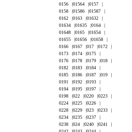
0156
01564
0157
0158
01586
01587
0162
0163
01632
01634
01635
0164
01648
0165
01654
01655
01656
01658
0166
0167
017
0172
0173
0174
0175
0176
0178
0179
018
0182
0183
0184
0185
0186
0187
019
0191
0192
0193
0194
0195
0197
0198
022
0220
0223
0224
0225
0226
0228
0229
023
0233
0234
0235
0237
0238
024
0240
0241
0242
0243
0244