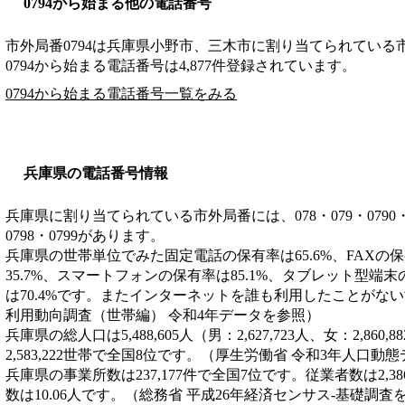
0794から始まる他の電話番号
市外局番
0794
は
兵庫県小野市、三木市
に割り当てられている
0794から始まる電話番号は4,877件登録されています。
0794から始まる電話番号一覧をみる
兵庫県の電話番号情報
兵庫県に割り当てられている市外局番には、078・079・0790・0791
0798・0799があります。
兵庫県の世帯単位でみた固定電話の保有率は65.6%、FAXの保
35.7%、スマートフォンの保有率は85.1%、タブレット型端末
は70.4%です。またインターネットを誰も利用したことがない世
利用動向調査（世帯編） 令和4年データを参照）
兵庫県の総人口は5,488,605人（男：2,627,723人、女：2,8
2,583,222世帯で全国8位です。（厚生労働省 令和3年人口動
兵庫県の事業所数は237,177件で全国7位です。従業者数は2,3
数は10.06人です。（総務省 平成26年経済センサス‐基礎調査