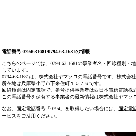
電話番号
0794631681/0794-63-1681
の情報
こちらのページでは、
0794-63-1681
の事業者名・回線種別・地
しています。
0794-63-1681
は、
株式会社ヤマソロ
の電話番号です。
株式会社
所在地は兵庫県小野市下来住町１０７６
です。
回線種別は
固定電話
で、番号提供事業者は
西日本電信電話株
この電話番号を保有する事業者の最新情報は
株式会社ヤマソ
なお、固定電話番号「
0794
」を取得したい場合には、
固定電
ービス
をご活用ください。