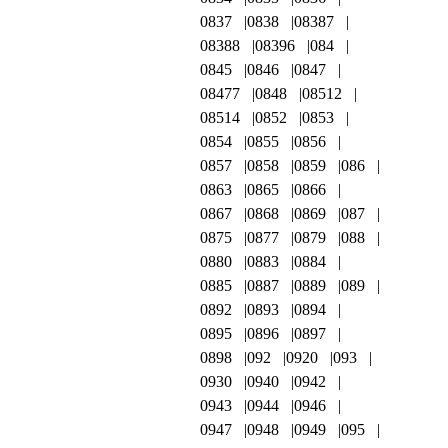
0837
0838
08387
08388
08396
084
0845
0846
0847
08477
0848
08512
08514
0852
0853
0854
0855
0856
0857
0858
0859
086
0863
0865
0866
0867
0868
0869
087
0875
0877
0879
088
0880
0883
0884
0885
0887
0889
089
0892
0893
0894
0895
0896
0897
0898
092
0920
093
0930
0940
0942
0943
0944
0946
0947
0948
0949
095