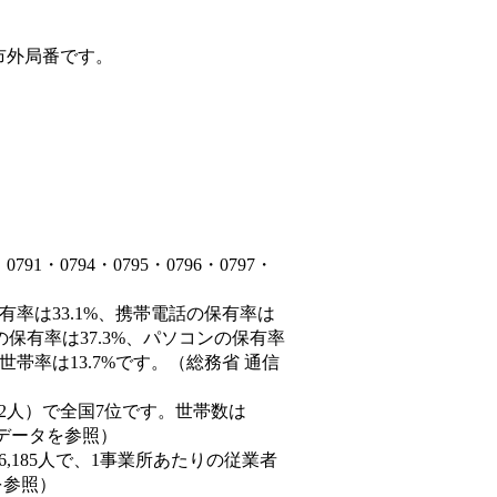
市外局番です。
・0794・0795・0796・0797・
有率は33.1%、携帯電話の保有率は
の保有率は37.3%、パソコンの保有率
帯率は13.7%です。（総務省 通信
60,882人）で全国7位です。世帯数は
態データを参照）
86,185人で、1事業所あたりの従業者
を参照）