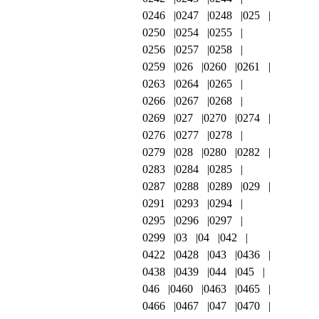
0246
0247
0248
025
0250
0254
0255
0256
0257
0258
0259
026
0260
0261
0263
0264
0265
0266
0267
0268
0269
027
0270
0274
0276
0277
0278
0279
028
0280
0282
0283
0284
0285
0287
0288
0289
029
0291
0293
0294
0295
0296
0297
0299
03
04
042
0422
0428
043
0436
0438
0439
044
045
046
0460
0463
0465
0466
0467
047
0470