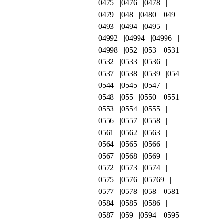
0475
0476
0478
0479
048
0480
049
0493
0494
0495
04992
04994
04996
04998
052
053
0531
0532
0533
0536
0537
0538
0539
054
0544
0545
0547
0548
055
0550
0551
0553
0554
0555
0556
0557
0558
0561
0562
0563
0564
0565
0566
0567
0568
0569
0572
0573
0574
0575
0576
05769
0577
0578
058
0581
0584
0585
0586
0587
059
0594
0595