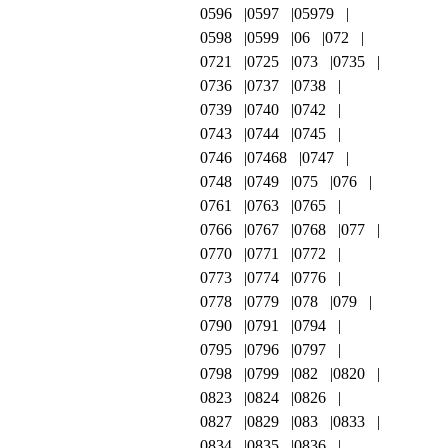
0596
0597
05979
0598
0599
06
072
0721
0725
073
0735
0736
0737
0738
0739
0740
0742
0743
0744
0745
0746
07468
0747
0748
0749
075
076
0761
0763
0765
0766
0767
0768
077
0770
0771
0772
0773
0774
0776
0778
0779
078
079
0790
0791
0794
0795
0796
0797
0798
0799
082
0820
0823
0824
0826
0827
0829
083
0833
0834
0835
0836