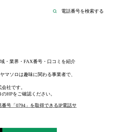
域・業界・FAX番号・口コミを紹介
ヤマソロは
趣味
に関わる事業者
で、
式会社
です。
ロ
のHP
をご確認ください。
話番号「
0794
」を取得できるIP電話サ