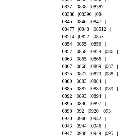
0837
0838
08387
08388
08396
084
0845
0846
0847
08477
0848
08512
08514
0852
0853
0854
0855
0856
0857
0858
0859
086
0863
0865
0866
0867
0868
0869
087
0875
0877
0879
088
0880
0883
0884
0885
0887
0889
089
0892
0893
0894
0895
0896
0897
0898
092
0920
093
0930
0940
0942
0943
0944
0946
0947
0948
0949
095