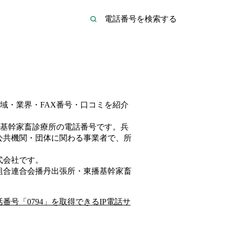
域・業界・FAX番号・口コミを紹介
基幹家畜診療所
の電話番号です。
兵
公共機関・団体
に関わる事業者
で、所
式会社
です。
組合連合会播丹出張所・東播基幹家畜
話番号「
0794
」を取得できるIP電話サ