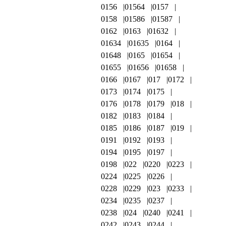
0156
01564
0157
0158
01586
01587
0162
0163
01632
01634
01635
0164
01648
0165
01654
01655
01656
01658
0166
0167
017
0172
0173
0174
0175
0176
0178
0179
018
0182
0183
0184
0185
0186
0187
019
0191
0192
0193
0194
0195
0197
0198
022
0220
0223
0224
0225
0226
0228
0229
023
0233
0234
0235
0237
0238
024
0240
0241
0242
0243
0244