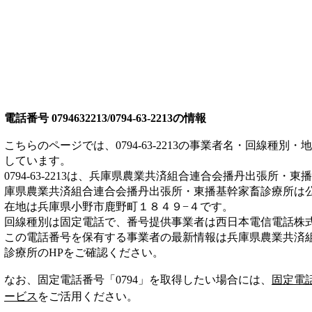
電話番号
0794632213/0794-63-2213
の情報
こちらのページでは、
0794-63-2213
の事業者名・回線種別・地
しています。
0794-63-2213
は、
兵庫県農業共済組合連合会播丹出張所・東播
庫県農業共済組合連合会播丹出張所・東播基幹家畜診療所は
在地は兵庫県小野市鹿野町１８４９−４
です。
回線種別は
固定電話
で、番号提供事業者は
西日本電信電話株
この電話番号を保有する事業者の最新情報は
兵庫県農業共済
診療所
のHP
をご確認ください。
なお、固定電話番号「
0794
」を取得したい場合には、
固定電
ービス
をご活用ください。