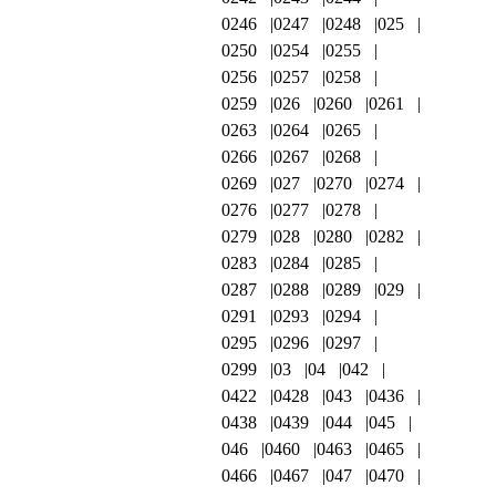
0246
0247
0248
025
0250
0254
0255
0256
0257
0258
0259
026
0260
0261
0263
0264
0265
0266
0267
0268
0269
027
0270
0274
0276
0277
0278
0279
028
0280
0282
0283
0284
0285
0287
0288
0289
029
0291
0293
0294
0295
0296
0297
0299
03
04
042
0422
0428
043
0436
0438
0439
044
045
046
0460
0463
0465
0466
0467
047
0470