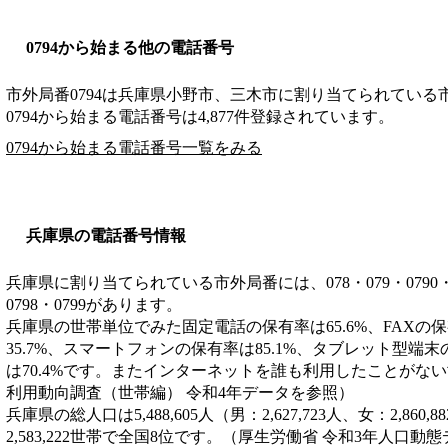
0794から始まる他の電話番号
市外局番
0794
は
兵庫県小野市、三木市
に割り当てられている
0794から始まる電話番号は4,877件登録されています。
0794から始まる電話番号一覧をみる
兵庫県の電話番号情報
兵庫県に割り当てられている市外局番には、078・079・0790・0791
0798・0799があります。
兵庫県の世帯単位でみた固定電話の保有率は65.6%、FAXの保
35.7%、スマートフォンの保有率は85.1%、タブレット型端末
は70.4%です。またインターネットを誰も利用したことがない世
利用動向調査（世帯編） 令和4年データを参照）
兵庫県の総人口は5,488,605人（男：2,627,723人、女：2,8
2,583,222世帯で全国8位です。（厚生労働省 令和3年人口動