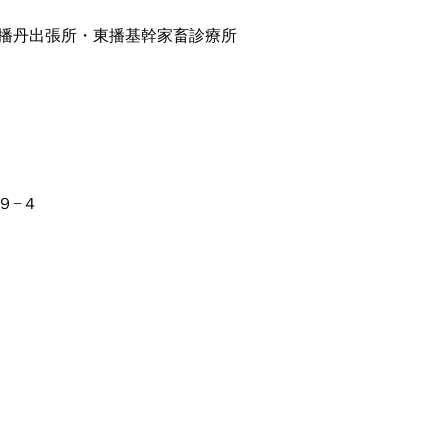
播丹出張所・東播基幹家畜診療所
９−４