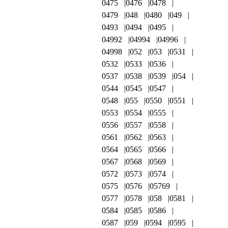
0475
0476
0478
0479
048
0480
049
0493
0494
0495
04992
04994
04996
04998
052
053
0531
0532
0533
0536
0537
0538
0539
054
0544
0545
0547
0548
055
0550
0551
0553
0554
0555
0556
0557
0558
0561
0562
0563
0564
0565
0566
0567
0568
0569
0572
0573
0574
0575
0576
05769
0577
0578
058
0581
0584
0585
0586
0587
059
0594
0595