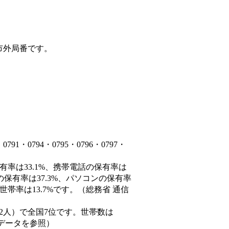
市外局番です。
・0794・0795・0796・0797・
有率は33.1%、携帯電話の保有率は
の保有率は37.3%、パソコンの保有率
帯率は13.7%です。（総務省 通信
60,882人）で全国7位です。世帯数は
態データを参照）