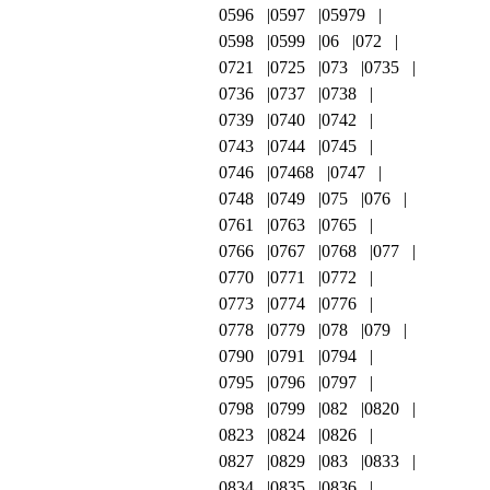
0596
0597
05979
0598
0599
06
072
0721
0725
073
0735
0736
0737
0738
0739
0740
0742
0743
0744
0745
0746
07468
0747
0748
0749
075
076
0761
0763
0765
0766
0767
0768
077
0770
0771
0772
0773
0774
0776
0778
0779
078
079
0790
0791
0794
0795
0796
0797
0798
0799
082
0820
0823
0824
0826
0827
0829
083
0833
0834
0835
0836