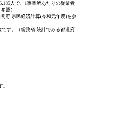
86,185人で、1事業所あたりの従業者
を参照）
内閣府 県民経済計算(令和元年度)を参
位です。（総務省 統計でみる都道府
す。