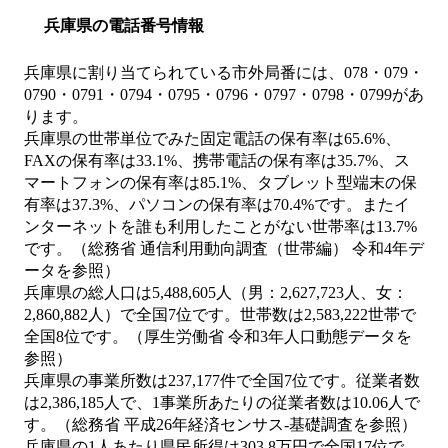
兵庫県の電話番号情報
兵庫県に割り当てられている市外局番には、078・079・
0790・0791・0794・0795・0796・0797・0798・0799があ
ります。
兵庫県の世帯単位でみた固定電話の保有率は65.6%、
FAXの保有率は33.1%、携帯電話の保有率は35.7%、ス
マートフォンの保有率は85.1%、タブレット型端末の保
有率は37.3%、パソコンの保有率は70.4%です。またイ
ンターネットを誰も利用したことがない世帯率は13.7%
です。（総務省 通信利用動向調査（世帯編） 令和4年デ
ータを参照）
兵庫県の総人口は5,488,605人（男：2,627,723人、女：
2,860,882人）で全国7位です。世帯数は2,583,222世帯で
全国8位です。（厚生労働省 令和3年人口動態データを
参照）
兵庫県の事業所数は237,177件で全国7位です。従業者数
は2,386,185人で、1事業所あたりの従業者数は10.06人で
す。（総務省 平成26年経済センサス‐基礎調査を参照）
兵庫県の1人あたり県民所得は303.8万円で全国17位で