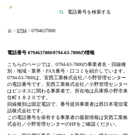
0794
0794637800
電話番号
0794637800/0794-63-7800
の情報
こちらのページでは、
0794-63-7800
の事業者名・回線種
別・地域・業界・FAX番号・口コミを紹介しています。
0794-63-7800
は、
安西工業株式会社／小野管理センター
の電話番号です。
安西工業株式会社／小野管理センター
は
ビジネス
に関わる事業者
で、所在地は兵庫県小野市来
住町１８２０
です。
回線種別は
固定電話
で、番号提供事業者は
西日本電信電
話株式会社
です。
この電話番号を保有する事業者の最新情報は
安西工業株
式会社／小野管理センター
のHP
をご確認ください。