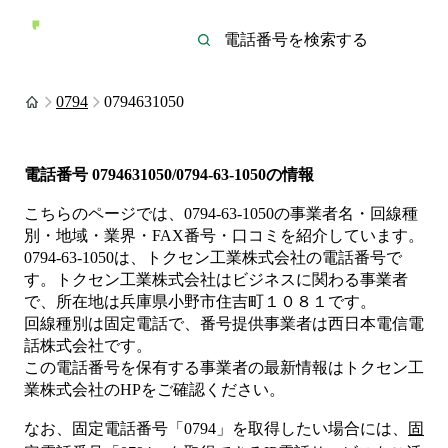
0794
0794631050
電話番号
0794631050/0794-63-1050
の情報
こちらのページでは、
0794-63-1050
の事業者名・回線種
別・地域・業界・FAX番号・口コミを紹介しています。
0794-63-1050
は、
トクセン工業株式会社
の電話番号で
す。
トクセン工業株式会社は
ビジネス
に関わる事業者
で、所在地は兵庫県小野市住吉町１０８１
です。
回線種別は
固定電話
で、番号提供事業者は
西日本電信電
話株式会社
です。
この電話番号を保有する事業者の最新情報は
トクセン工
業株式会社
のHP
をご確認ください。
なお、固定電話番号「
0794
」を取得したい場合には、
固