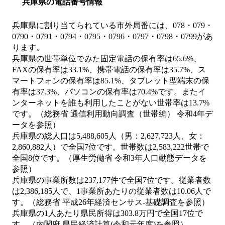
兵庫県の電話番号情報
兵庫県に割り当てられている市外局番には、078・079・
0790・0791・0794・0795・0796・0797・0798・0799があ
ります。
兵庫県の世帯単位でみた固定電話の保有率は65.6%、
FAXの保有率は33.1%、携帯電話の保有率は35.7%、ス
マートフォンの保有率は85.1%、タブレット型端末の保
有率は37.3%、パソコンの保有率は70.4%です。またイ
ンターネットを誰も利用したことがない世帯率は13.7%
です。（総務省 通信利用動向調査（世帯編） 令和4年デ
ータを参照）
兵庫県の総人口は5,488,605人（男：2,627,723人、女：
2,860,882人）で全国7位です。世帯数は2,583,222世帯で
全国8位です。（厚生労働省 令和3年人口動態データを
参照）
兵庫県の事業所数は237,177件で全国7位です。従業者数
は2,386,185人で、1事業所あたりの従業者数は10.06人で
す。（総務省 平成26年経済センサス‐基礎調査を参照）
兵庫県の1人あたり県民所得は303.8万円で全国17位で
す。（内閣府 県民経済計算(令和元年度)を参照）