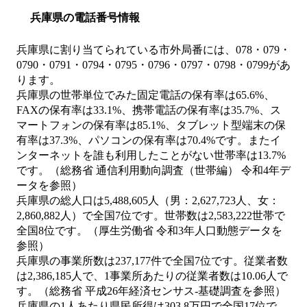
兵庫県の電話番号情報
兵庫県に割り当てられている市外局番には、078・079・
0790・0791・0794・0795・0796・0797・0798・0799があ
ります。
兵庫県の世帯単位でみた固定電話の保有率は65.6%、
FAXの保有率は33.1%、携帯電話の保有率は35.7%、ス
マートフォンの保有率は85.1%、タブレット型端末の保
有率は37.3%、パソコンの保有率は70.4%です。またイ
ンターネットを誰も利用したことがない世帯率は13.7%
です。（総務省 通信利用動向調査（世帯編） 令和4年デ
ータを参照）
兵庫県の総人口は5,488,605人（男：2,627,723人、女：
2,860,882人）で全国7位です。世帯数は2,583,222世帯で
全国8位です。（厚生労働省 令和3年人口動態データを
参照）
兵庫県の事業所数は237,177件で全国7位です。従業者数
は2,386,185人で、1事業所あたりの従業者数は10.06人で
す。（総務省 平成26年経済センサス‐基礎調査を参照）
兵庫県の1人あたり県民所得は303.8万円で全国17位で