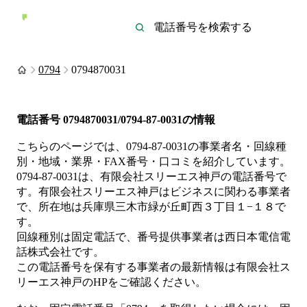
0794
0794870031
電話番号
0794870031/0794-87-0031
の情報
こちらのページでは、
0794-87-0031
の事業者名・回線種
別・地域・業界・FAX番号・口コミを紹介しています。
0794-87-0031
は、
有限会社スリーエス神戸
の電話番号で
す。
有限会社スリーエス神戸は
ビジネス
に関わる事業者
で、所在地は兵庫県三木市緑が丘町西３丁目１−１８
で
す。
回線種別は
固定電話
で、番号提供事業者は
西日本電信電
話株式会社
です。
この電話番号を保有する事業者の最新情報は
有限会社ス
リーエス神戸
のHP
をご確認ください。