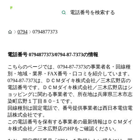
0794
0794877373
電話番号
0794877373/0794-87-7373
の情報
こちらのページでは、
0794-87-7373
の事業者名・回線種
別・地域・業界・FAX番号・口コミを紹介しています。
0794-87-7373
は、
ＤＣＭダイキ株式会社／三木広野店
の
電話番号です。
ＤＣＭダイキ株式会社／三木広野店は
シ
ョッピング
に関わる事業者
で、所在地は兵庫県三木市志
染町広野１丁目８０−１
です。
回線種別は
固定電話
で、番号提供事業者は
西日本電信電
話株式会社
です。
この電話番号を保有する事業者の最新情報は
ＤＣＭダイ
キ株式会社／三木広野店
のHP
をご確認ください。