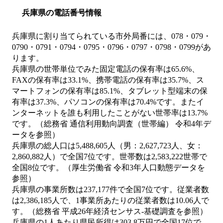
兵庫県の電話番号情報
兵庫県に割り当てられている市外局番には、078・079・
0790・0791・0794・0795・0796・0797・0798・0799があ
ります。
兵庫県の世帯単位でみた固定電話の保有率は65.6%、
FAXの保有率は33.1%、携帯電話の保有率は35.7%、ス
マートフォンの保有率は85.1%、タブレット型端末の保
有率は37.3%、パソコンの保有率は70.4%です。またイ
ンターネットを誰も利用したことがない世帯率は13.7%
です。（総務省 通信利用動向調査（世帯編） 令和4年デ
ータを参照）
兵庫県の総人口は5,488,605人（男：2,627,723人、女：
2,860,882人）で全国7位です。世帯数は2,583,222世帯で
全国8位です。（厚生労働省 令和3年人口動態データを
参照）
兵庫県の事業所数は237,177件で全国7位です。従業者数
は2,386,185人で、1事業所あたりの従業者数は10.06人で
す。（総務省 平成26年経済センサス‐基礎調査を参照）
兵庫県の1人あたり県民所得は303.8万円で全国17位で