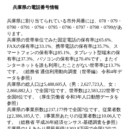
兵庫県の電話番号情報
兵庫県に割り当てられている市外局番には、078・079・
0790・0791・0794・0795・0796・0797・0798・0799があ
ります。
兵庫県の世帯単位でみた固定電話の保有率は65.6%、
FAXの保有率は33.1%、携帯電話の保有率は35.7%、ス
マートフォンの保有率は85.1%、タブレット型端末の保
有率は37.3%、パソコンの保有率は70.4%です。またイ
ンターネットを誰も利用したことがない世帯率は13.7%
です。（総務省 通信利用動向調査（世帯編） 令和4年デ
ータを参照）
兵庫県の総人口は5,488,605人（男：2,627,723人、女：
2,860,882人）で全国7位です。世帯数は2,583,222世帯で
全国8位です。（厚生労働省 令和3年人口動態データを
参照）
兵庫県の事業所数は237,177件で全国7位です。従業者数
は2,386,185人で、1事業所あたりの従業者数は10.06人で
す。（総務省 平成26年経済センサス‐基礎調査を参照）
兵庫県の1人あたり県民所得は303.8万円で全国17位で