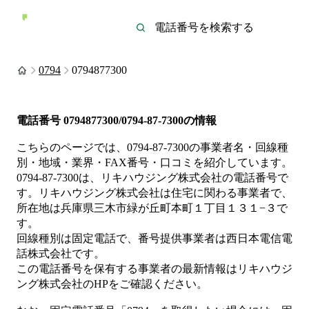
0794
0794877300
電話番号
0794877300/0794-87-7300
の情報
こちらのページでは、
0794-87-7300
の事業者名・回線種
別・地域・業界・FAX番号・口コミを紹介しています。
0794-87-7300
は、
リキハウジング株式会社
の電話番号で
す。
リキハウジング株式会社は
住宅
に関わる事業者
で、
所在地は兵庫県三木市緑が丘町本町１丁目１３１−３
で
す。
回線種別は
固定電話
で、番号提供事業者は
西日本電信電
話株式会社
です。
この電話番号を保有する事業者の最新情報は
リキハウジ
ング株式会社
のHP
をご確認ください。