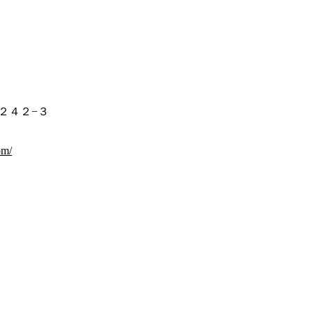
２４２−３
om/