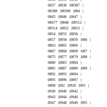
0837
0838
08387
08388
08396
084
0845
0846
0847
08477
0848
08512
08514
0852
0853
0854
0855
0856
0857
0858
0859
086
0863
0865
0866
0867
0868
0869
087
0875
0877
0879
088
0880
0883
0884
0885
0887
0889
089
0892
0893
0894
0895
0896
0897
0898
092
0920
093
0930
0940
0942
0943
0944
0946
0947
0948
0949
095