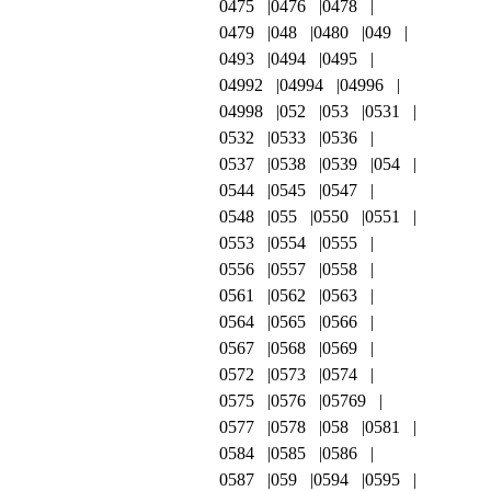
0475
0476
0478
0479
048
0480
049
0493
0494
0495
04992
04994
04996
04998
052
053
0531
0532
0533
0536
0537
0538
0539
054
0544
0545
0547
0548
055
0550
0551
0553
0554
0555
0556
0557
0558
0561
0562
0563
0564
0565
0566
0567
0568
0569
0572
0573
0574
0575
0576
05769
0577
0578
058
0581
0584
0585
0586
0587
059
0594
0595