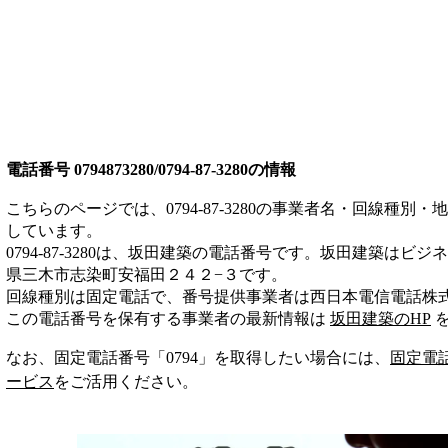
電話番号
0794873280/0794-87-3280
の情報
こちらのページでは、
0794-87-3280
の事業者名・回線種別・地
しています。
0794-87-3280
は、
坂田建築
の電話番号です。
坂田建築は
ビジネ
県三木市志染町安福田２４２−３
です。
回線種別は
固定電話
で、番号提供事業者は
西日本電信電話株
この電話番号を保有する事業者の最新情報は
坂田建築
のHP
なお、固定電話番号「
0794
」を取得したい場合には、
固定電
ービス
をご活用ください。