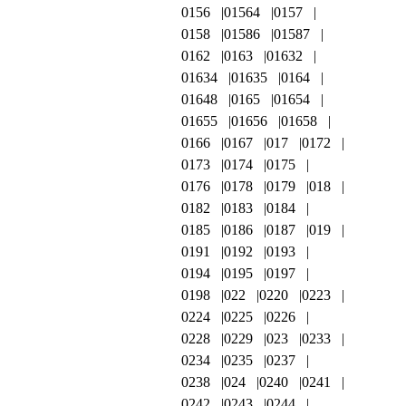
0156
01564
0157
0158
01586
01587
0162
0163
01632
01634
01635
0164
01648
0165
01654
01655
01656
01658
0166
0167
017
0172
0173
0174
0175
0176
0178
0179
018
0182
0183
0184
0185
0186
0187
019
0191
0192
0193
0194
0195
0197
0198
022
0220
0223
0224
0225
0226
0228
0229
023
0233
0234
0235
0237
0238
024
0240
0241
0242
0243
0244