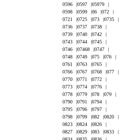
0596
0597
05979
0598
0599
06
072
0721
0725
073
0735
0736
0737
0738
0739
0740
0742
0743
0744
0745
0746
07468
0747
0748
0749
075
076
0761
0763
0765
0766
0767
0768
077
0770
0771
0772
0773
0774
0776
0778
0779
078
079
0790
0791
0794
0795
0796
0797
0798
0799
082
0820
0823
0824
0826
0827
0829
083
0833
0834
0835
0836