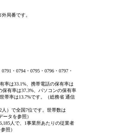
市外局番です。
・0794・0795・0796・0797・
有率は33.1%、携帯電話の保有率は
の保有率は37.3%、パソコンの保有率
帯率は13.7%です。（総務省 通信
60,882人）で全国7位です。世帯数は
態データを参照）
86,185人で、1事業所あたりの従業者
を参照）