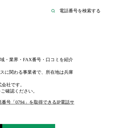
域・業界・FAX番号・口コミを紹介
ス
に関わる事業者
で、所在地は兵庫
式会社
です。
をご確認ください。
話番号「
0794
」を取得できるIP電話サ