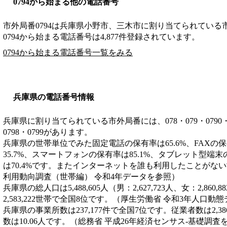
0794から始まる他の電話番号
市外局番
0794
は
兵庫県小野市、三木市
に割り当てられている
0794から始まる電話番号は4,877件登録されています。
0794から始まる電話番号一覧をみる
兵庫県の電話番号情報
兵庫県に割り当てられている市外局番には、078・079・0790・0791
0798・0799があります。
兵庫県の世帯単位でみた固定電話の保有率は65.6%、FAXの保
35.7%、スマートフォンの保有率は85.1%、タブレット型端末
は70.4%です。またインターネットを誰も利用したことがない世
利用動向調査（世帯編） 令和4年データを参照）
兵庫県の総人口は5,488,605人（男：2,627,723人、女：2,8
2,583,222世帯で全国8位です。（厚生労働省 令和3年人口動
兵庫県の事業所数は237,177件で全国7位です。従業者数は2,3
数は10.06人です。（総務省 平成26年経済センサス‐基礎調査