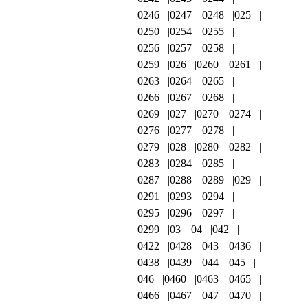
0246
0247
0248
025
0250
0254
0255
0256
0257
0258
0259
026
0260
0261
0263
0264
0265
0266
0267
0268
0269
027
0270
0274
0276
0277
0278
0279
028
0280
0282
0283
0284
0285
0287
0288
0289
029
0291
0293
0294
0295
0296
0297
0299
03
04
042
0422
0428
043
0436
0438
0439
044
045
046
0460
0463
0465
0466
0467
047
0470