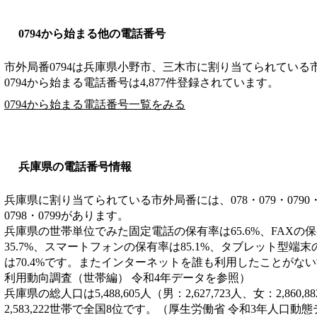
0794から始まる他の電話番号
市外局番
0794
は
兵庫県小野市、三木市
に割り当てられている
0794から始まる電話番号は4,877件登録されています。
0794から始まる電話番号一覧をみる
兵庫県の電話番号情報
兵庫県に割り当てられている市外局番には、078・079・0790・0791
0798・0799があります。
兵庫県の世帯単位でみた固定電話の保有率は65.6%、FAXの保
35.7%、スマートフォンの保有率は85.1%、タブレット型端末
は70.4%です。またインターネットを誰も利用したことがない世
利用動向調査（世帯編） 令和4年データを参照）
兵庫県の総人口は5,488,605人（男：2,627,723人、女：2,8
2,583,222世帯で全国8位です。（厚生労働省 令和3年人口動