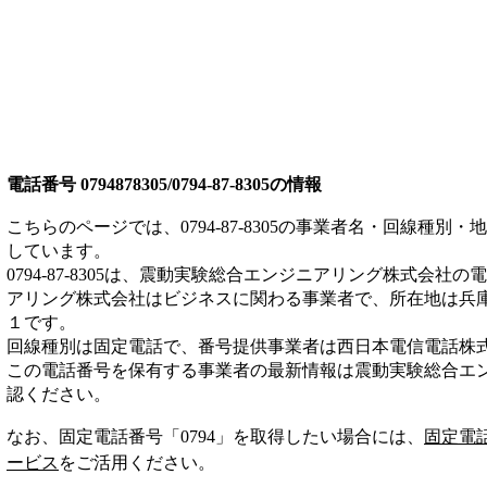
電話番号
0794878305/0794-87-8305
の情報
こちらのページでは、
0794-87-8305
の事業者名・回線種別・地
しています。
0794-87-8305
は、
震動実験総合エンジニアリング株式会社
の電
アリング株式会社は
ビジネス
に関わる事業者
で、所在地は兵
１
です。
回線種別は
固定電話
で、番号提供事業者は
西日本電信電話株
この電話番号を保有する事業者の最新情報は
震動実験総合エ
認ください。
なお、固定電話番号「
0794
」を取得したい場合には、
固定電
ービス
をご活用ください。