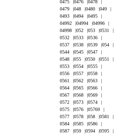
0475
0476
0478
0479
048
0480
049
0493
0494
0495
04992
04994
04996
04998
052
053
0531
0532
0533
0536
0537
0538
0539
054
0544
0545
0547
0548
055
0550
0551
0553
0554
0555
0556
0557
0558
0561
0562
0563
0564
0565
0566
0567
0568
0569
0572
0573
0574
0575
0576
05769
0577
0578
058
0581
0584
0585
0586
0587
059
0594
0595