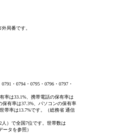
市外局番です。
・0794・0795・0796・0797・
有率は33.1%、携帯電話の保有率は
の保有率は37.3%、パソコンの保有率
帯率は13.7%です。（総務省 通信
60,882人）で全国7位です。世帯数は
態データを参照）