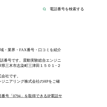
域・業界・FAX番号・口コミを紹介
話番号です。
震動実験総合エンジニ
庫県三木市志染町三津田１５０１−２
式会社
です。
ンジニアリング株式会社
のHP
をご確
話番号「
0794
」を取得できるIP電話サ