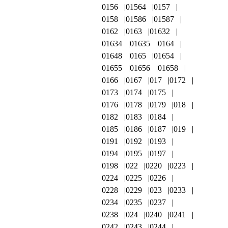
0156
01564
0157
0158
01586
01587
0162
0163
01632
01634
01635
0164
01648
0165
01654
01655
01656
01658
0166
0167
017
0172
0173
0174
0175
0176
0178
0179
018
0182
0183
0184
0185
0186
0187
019
0191
0192
0193
0194
0195
0197
0198
022
0220
0223
0224
0225
0226
0228
0229
023
0233
0234
0235
0237
0238
024
0240
0241
0242
0243
0244