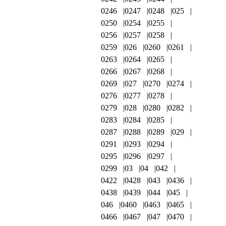
0246
0247
0248
025
0250
0254
0255
0256
0257
0258
0259
026
0260
0261
0263
0264
0265
0266
0267
0268
0269
027
0270
0274
0276
0277
0278
0279
028
0280
0282
0283
0284
0285
0287
0288
0289
029
0291
0293
0294
0295
0296
0297
0299
03
04
042
0422
0428
043
0436
0438
0439
044
045
046
0460
0463
0465
0466
0467
047
0470