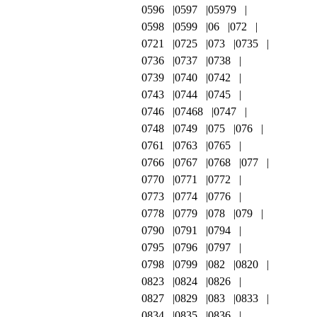
0596
0597
05979
0598
0599
06
072
0721
0725
073
0735
0736
0737
0738
0739
0740
0742
0743
0744
0745
0746
07468
0747
0748
0749
075
076
0761
0763
0765
0766
0767
0768
077
0770
0771
0772
0773
0774
0776
0778
0779
078
079
0790
0791
0794
0795
0796
0797
0798
0799
082
0820
0823
0824
0826
0827
0829
083
0833
0834
0835
0836