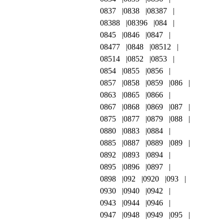
0837
0838
08387
08388
08396
084
0845
0846
0847
08477
0848
08512
08514
0852
0853
0854
0855
0856
0857
0858
0859
086
0863
0865
0866
0867
0868
0869
087
0875
0877
0879
088
0880
0883
0884
0885
0887
0889
089
0892
0893
0894
0895
0896
0897
0898
092
0920
093
0930
0940
0942
0943
0944
0946
0947
0948
0949
095