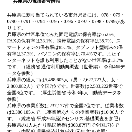
兵庫県の電話番号情報
兵庫県に割り当てられている市外局番には、078・079・
0790・0791・0794・0795・0796・0797・0798・0799があ
ります。
兵庫県の世帯単位でみた固定電話の保有率は65.6%、
FAXの保有率は33.1%、携帯電話の保有率は35.7%、ス
マートフォンの保有率は85.1%、タブレット型端末の保
有率は37.3%、パソコンの保有率は70.4%です。またイ
ンターネットを誰も利用したことがない世帯率は13.7%
です。（総務省 通信利用動向調査（世帯編） 令和4年デ
ータを参照）
兵庫県の総人口は5,488,605人（男：2,627,723人、女：
2,860,882人）で全国7位です。世帯数は2,583,222世帯で
全国8位です。（厚生労働省 令和3年人口動態データを
参照）
兵庫県の事業所数は237,177件で全国7位です。従業者数
は2,386,185人で、1事業所あたりの従業者数は10.06人で
す。（総務省 平成26年経済センサス‐基礎調査を参照）
兵庫県の1人あたり県民所得は303.8万円で全国17位で
す。（内閣府 県民経済計算(令和元年度)を参照）