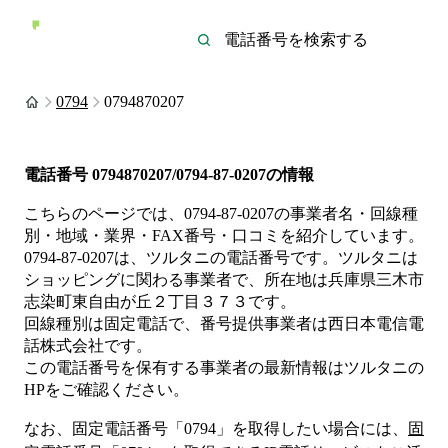
0794
0794870207
電話番号
0794870207/0794-87-0207
の情報
こちらのページでは、
0794-87-0207
の事業者名・回線種
別・地域・業界・FAX番号・口コミを紹介しています。
0794-87-0207
は、
ツルタニ
の電話番号です。
ツルタニは
ショッピング
に関わる事業者
で、所在地は兵庫県三木市
志染町東自由が丘２丁目３７３
です。
回線種別は
固定電話
で、番号提供事業者は
西日本電信電
話株式会社
です。
この電話番号を保有する事業者の最新情報は
ツルタニ
の
HP
をご確認ください。
なお、固定電話番号「
0794
」を取得したい場合には、
固