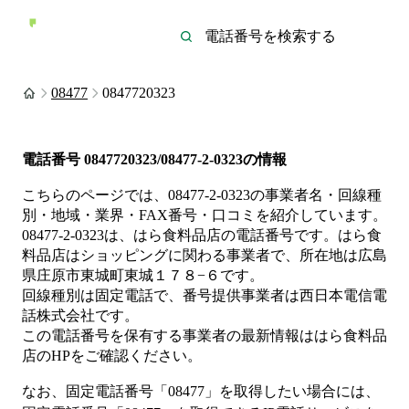
08477
0847720323
電話番号
0847720323/08477-2-0323
の情報
こちらのページでは、
08477-2-0323
の事業者名・回線種
別・地域・業界・FAX番号・口コミを紹介しています。
08477-2-0323
は、
はら食料品店
の電話番号です。
はら食
料品店は
ショッピング
に関わる事業者
で、所在地は広島
県庄原市東城町東城１７８−６
です。
回線種別は
固定電話
で、番号提供事業者は
西日本電信電
話株式会社
です。
この電話番号を保有する事業者の最新情報は
はら食料品
店
のHP
をご確認ください。
なお、固定電話番号「
08477
」を取得したい場合には、