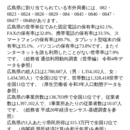
広島県に割り当てられている市外局番には、082・
0823・0824・0826・0829・084・0845・0846・0847・
08477・0848があります。
広島県の世帯単位でみた固定電話の保有率は62.1%、
FAXの保有率は32.8%、携帯電話の保有率は33.5%、ス
マートフォンの保有率は89.7%、タブレット型端末の保
有率は35.1%、パソコンの保有率は73.8%です。またイ
ンターネットを誰も利用したことがない世帯率は7.9%
です。（総務省 通信利用動向調査（世帯編） 令和4年デ
ータを参照）
広島県の総人口は2,788,687人（男：1,354,102人、女：
1,434,585人）で全国12位です。世帯数は1,328,418世帯で
全国11位です。（厚生労働省 令和3年人口動態データを
参照）
広島県の事業所数は138,703件で全国11位です。従業者
数は1,397,102人で、1事業所あたりの従業者数は10.07人
です。（総務省 平成26年経済センサス‐基礎調査を参
照）
広島県の1人あたり県民所得は315.3万円で全国12位で
す。（内閣府 県民経済計算(令和元年度)を参照）