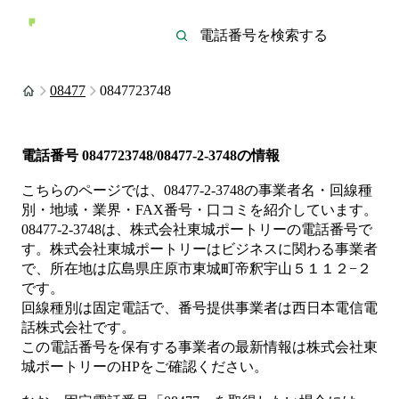
08477
0847723748
電話番号
0847723748/08477-2-3748
の情報
こちらのページでは、
08477-2-3748
の事業者名・回線種
別・地域・業界・FAX番号・口コミを紹介しています。
08477-2-3748
は、
株式会社東城ポートリー
の電話番号で
す。
株式会社東城ポートリーは
ビジネス
に関わる事業者
で、所在地は広島県庄原市東城町帝釈宇山５１１２−２
です。
回線種別は
固定電話
で、番号提供事業者は
西日本電信電
話株式会社
です。
この電話番号を保有する事業者の最新情報は
株式会社東
城ポートリー
のHP
をご確認ください。