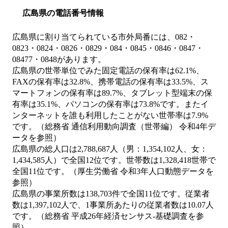
広島県の電話番号情報
広島県に割り当てられている市外局番には、082・
0823・0824・0826・0829・084・0845・0846・0847・
08477・0848があります。
広島県の世帯単位でみた固定電話の保有率は62.1%、
FAXの保有率は32.8%、携帯電話の保有率は33.5%、ス
マートフォンの保有率は89.7%、タブレット型端末の保
有率は35.1%、パソコンの保有率は73.8%です。またイ
ンターネットを誰も利用したことがない世帯率は7.9%
です。（総務省 通信利用動向調査（世帯編） 令和4年デ
ータを参照）
広島県の総人口は2,788,687人（男：1,354,102人、女：
1,434,585人）で全国12位です。世帯数は1,328,418世帯で
全国11位です。（厚生労働省 令和3年人口動態データを
参照）
広島県の事業所数は138,703件で全国11位です。従業者
数は1,397,102人で、1事業所あたりの従業者数は10.07人
です。（総務省 平成26年経済センサス‐基礎調査を参
照）