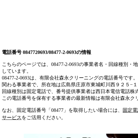
電話番号
0847720693/08477-2-0693
の情報
こちらのページでは、
08477-2-0693
の事業者名・回線種別・地
しています。
08477-2-0693
は、
有限会社森永クリーニング
の電話番号です。
関わる事業者
で、所在地は広島県庄原市東城町川西９２５−１
回線種別は
固定電話
で、番号提供事業者は
西日本電信電話株
この電話番号を保有する事業者の最新情報は
有限会社森永ク
なお、固定電話番号「
08477
」を取得したい場合には、
固定電
サービス
をご活用ください。