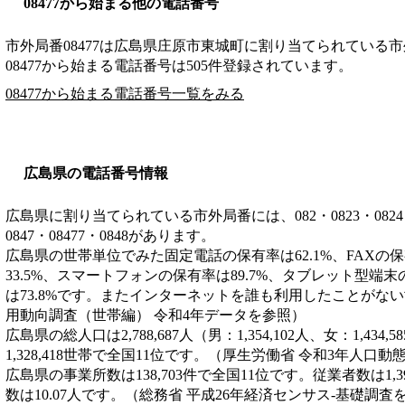
08477から始まる他の電話番号
市外局番
08477
は
広島県庄原市東城町
に割り当てられている市
08477から始まる電話番号は505件登録されています。
08477から始まる電話番号一覧をみる
広島県の電話番号情報
広島県に割り当てられている市外局番には、082・0823・0824・082
0847・08477・0848があります。
広島県の世帯単位でみた固定電話の保有率は62.1%、FAXの保
33.5%、スマートフォンの保有率は89.7%、タブレット型端末
は73.8%です。またインターネットを誰も利用したことがない
用動向調査（世帯編） 令和4年データを参照）
広島県の総人口は2,788,687人（男：1,354,102人、女：1,43
1,328,418世帯で全国11位です。（厚生労働省 令和3年人口
広島県の事業所数は138,703件で全国11位です。従業者数は1,3
数は10.07人です。（総務省 平成26年経済センサス‐基礎調査