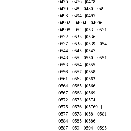
0475
0476
0478
0479
048
0480
049
0493
0494
0495
04992
04994
04996
04998
052
053
0531
0532
0533
0536
0537
0538
0539
054
0544
0545
0547
0548
055
0550
0551
0553
0554
0555
0556
0557
0558
0561
0562
0563
0564
0565
0566
0567
0568
0569
0572
0573
0574
0575
0576
05769
0577
0578
058
0581
0584
0585
0586
0587
059
0594
0595