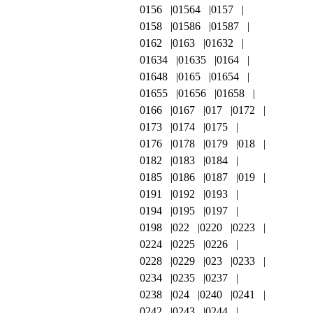
0156
01564
0157
0158
01586
01587
0162
0163
01632
01634
01635
0164
01648
0165
01654
01655
01656
01658
0166
0167
017
0172
0173
0174
0175
0176
0178
0179
018
0182
0183
0184
0185
0186
0187
019
0191
0192
0193
0194
0195
0197
0198
022
0220
0223
0224
0225
0226
0228
0229
023
0233
0234
0235
0237
0238
024
0240
0241
0242
0243
0244