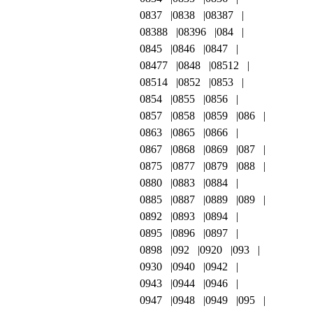
0837
0838
08387
08388
08396
084
0845
0846
0847
08477
0848
08512
08514
0852
0853
0854
0855
0856
0857
0858
0859
086
0863
0865
0866
0867
0868
0869
087
0875
0877
0879
088
0880
0883
0884
0885
0887
0889
089
0892
0893
0894
0895
0896
0897
0898
092
0920
093
0930
0940
0942
0943
0944
0946
0947
0948
0949
095