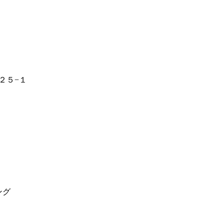
２５−１
ング