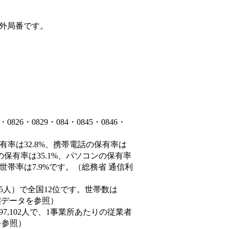
外局番です。
6・0829・084・0845・0846・
有率は32.8%、携帯電話の保有率は
の保有率は35.1%、パソコンの保有率
世帯率は7.9%です。（総務省 通信利
4,585人）で全国12位です。世帯数は
動態データを参照）
97,102人で、1事業所あたりの従業者
を参照）