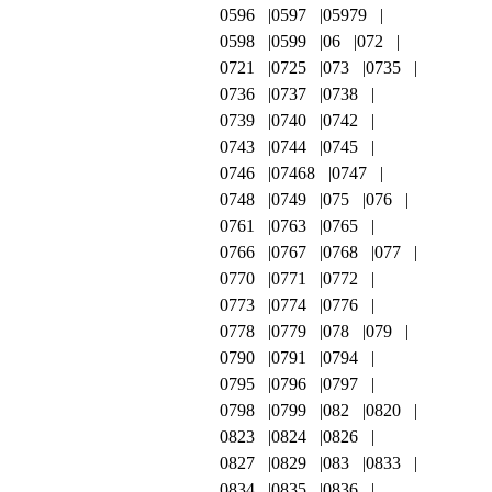
0596
0597
05979
0598
0599
06
072
0721
0725
073
0735
0736
0737
0738
0739
0740
0742
0743
0744
0745
0746
07468
0747
0748
0749
075
076
0761
0763
0765
0766
0767
0768
077
0770
0771
0772
0773
0774
0776
0778
0779
078
079
0790
0791
0794
0795
0796
0797
0798
0799
082
0820
0823
0824
0826
0827
0829
083
0833
0834
0835
0836