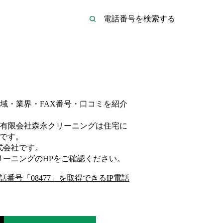
域・業界・FAX番号・口コミを紹介
有限会社森永クリーニングは
住宅
に
です。
式会社
です。
リーニング
のHP
をご確認ください。
話番号「
08477
」を取得できるIP電話