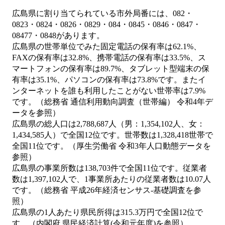
広島県に割り当てられている市外局番には、082・
0823・0824・0826・0829・084・0845・0846・0847・
08477・0848があります。
広島県の世帯単位でみた固定電話の保有率は62.1%、
FAXの保有率は32.8%、携帯電話の保有率は33.5%、ス
マートフォンの保有率は89.7%、タブレット型端末の保
有率は35.1%、パソコンの保有率は73.8%です。またイ
ンターネットを誰も利用したことがない世帯率は7.9%
です。（総務省 通信利用動向調査（世帯編） 令和4年デ
ータを参照）
広島県の総人口は2,788,687人（男：1,354,102人、女：
1,434,585人）で全国12位です。世帯数は1,328,418世帯で
全国11位です。（厚生労働省 令和3年人口動態データを
参照）
広島県の事業所数は138,703件で全国11位です。従業者
数は1,397,102人で、1事業所あたりの従業者数は10.07人
です。（総務省 平成26年経済センサス‐基礎調査を参
照）
広島県の1人あたり県民所得は315.3万円で全国12位で
す。（内閣府 県民経済計算(令和元年度)を参照）