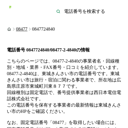
08477
0847724840
電話番号
0847724840/08477-2-4840
の情報
こちらのページでは、
08477-2-4840
の事業者名・回線種
別・地域・業界・FAX番号・口コミを紹介しています。
08477-2-4840
は、
東城きんさい市
の電話番号です。
東城
きんさい市は
旅行・宿泊
に関わる事業者
で、所在地は広
島県庄原市東城町川東８７７
です。
回線種別は
固定電話
で、番号提供事業者は
西日本電信電
話株式会社
です。
この電話番号を保有する事業者の最新情報は
東城きんさ
い市
のHP
をご確認ください。
なお、固定電話番号「
08477
」を取得したい場合には、