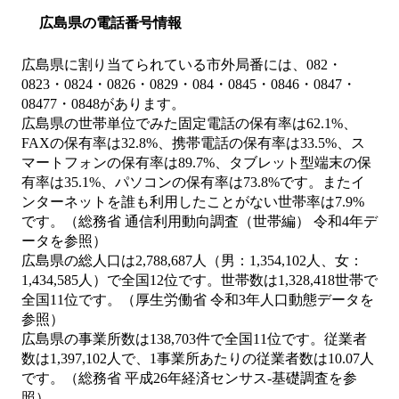
広島県の電話番号情報
広島県に割り当てられている市外局番には、082・
0823・0824・0826・0829・084・0845・0846・0847・
08477・0848があります。
広島県の世帯単位でみた固定電話の保有率は62.1%、
FAXの保有率は32.8%、携帯電話の保有率は33.5%、ス
マートフォンの保有率は89.7%、タブレット型端末の保
有率は35.1%、パソコンの保有率は73.8%です。またイ
ンターネットを誰も利用したことがない世帯率は7.9%
です。（総務省 通信利用動向調査（世帯編） 令和4年デ
ータを参照）
広島県の総人口は2,788,687人（男：1,354,102人、女：
1,434,585人）で全国12位です。世帯数は1,328,418世帯で
全国11位です。（厚生労働省 令和3年人口動態データを
参照）
広島県の事業所数は138,703件で全国11位です。従業者
数は1,397,102人で、1事業所あたりの従業者数は10.07人
です。（総務省 平成26年経済センサス‐基礎調査を参
照）