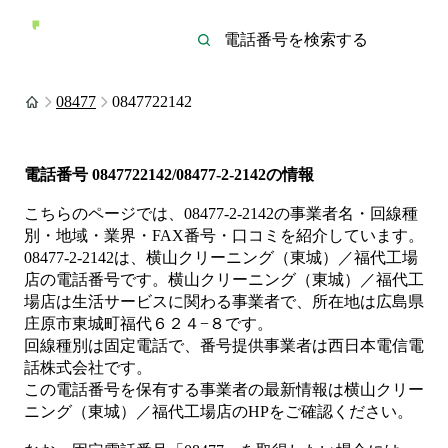
08477
0847722142
電話番号
0847722142/08477-2-2142
の情報
こちらのページでは、
08477-2-2142
の事業者名・回線種
別・地域・業界・FAX番号・口コミを紹介しています。
08477-2-2142
は、
横山クリーニング（東城）／福代工場
店
の電話番号です。
横山クリーニング（東城）／福代工
場店は
生活サービス
に関わる事業者
で、所在地は広島県
庄原市東城町福代６２４−８
です。
回線種別は
固定電話
で、番号提供事業者は
西日本電信電
話株式会社
です。
この電話番号を保有する事業者の最新情報は
横山クリー
ニング（東城）／福代工場店
のHP
をご確認ください。