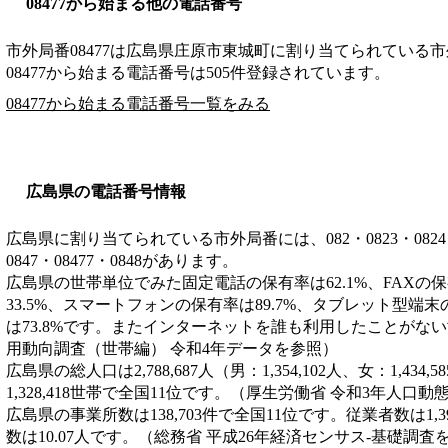
08477から始まる他の電話番号
市外局番
08477
は
広島県庄原市東城町
に割り当てられている市
08477から始まる電話番号は505件登録されています。
08477から始まる電話番号一覧をみる
広島県の電話番号情報
広島県に割り当てられている市外局番には、082・0823・0824・082
0847・08477・0848があります。
広島県の世帯単位でみた固定電話の保有率は62.1%、FAXの保
33.5%、スマートフォンの保有率は89.7%、タブレット型端末
は73.8%です。またインターネットを誰も利用したことがない
用動向調査（世帯編） 令和4年データを参照）
広島県の総人口は2,788,687人（男：1,354,102人、女：1,43
1,328,418世帯で全国11位です。（厚生労働省 令和3年人口
広島県の事業所数は138,703件で全国11位です。従業者数は1,3
数は10.07人です。（総務省 平成26年経済センサス‐基礎調査