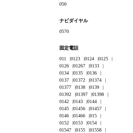
050
ナビダイヤル
0570
固定電話
011
0123
0124
0125
0126
01267
0133
0134
0135
0136
0137
01372
01374
01377
0138
0139
01392
01397
01398
0142
0143
0144
0145
01456
01457
0146
01466
015
0152
0153
0154
01547
0155
01558