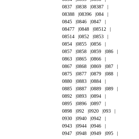
0837
0838
08387
08388
08396
084
0845
0846
0847
08477
0848
08512
08514
0852
0853
0854
0855
0856
0857
0858
0859
086
0863
0865
0866
0867
0868
0869
087
0875
0877
0879
088
0880
0883
0884
0885
0887
0889
089
0892
0893
0894
0895
0896
0897
0898
092
0920
093
0930
0940
0942
0943
0944
0946
0947
0948
0949
095