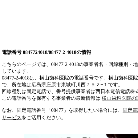
電話番号
0847724018/08477-2-4018
の情報
こちらのページでは、
08477-2-4018
の事業者名・回線種別・地
しています。
08477-2-4018
は、
横山歯科医院
の電話番号です。
横山歯科医院
で、所在地は広島県庄原市東城町川西７９２−１
です。
回線種別は
固定電話
で、番号提供事業者は
西日本電信電話株
この電話番号を保有する事業者の最新情報は
横山歯科医院
の
なお、固定電話番号「
08477
」を取得したい場合には、
固定電
サービス
をご活用ください。