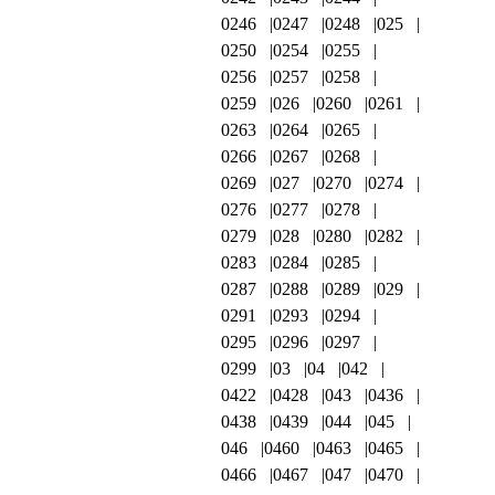
0246
0247
0248
025
0250
0254
0255
0256
0257
0258
0259
026
0260
0261
0263
0264
0265
0266
0267
0268
0269
027
0270
0274
0276
0277
0278
0279
028
0280
0282
0283
0284
0285
0287
0288
0289
029
0291
0293
0294
0295
0296
0297
0299
03
04
042
0422
0428
043
0436
0438
0439
044
045
046
0460
0463
0465
0466
0467
047
0470