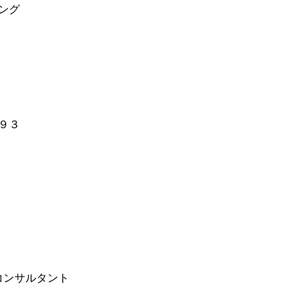
ング
９３
コンサルタント