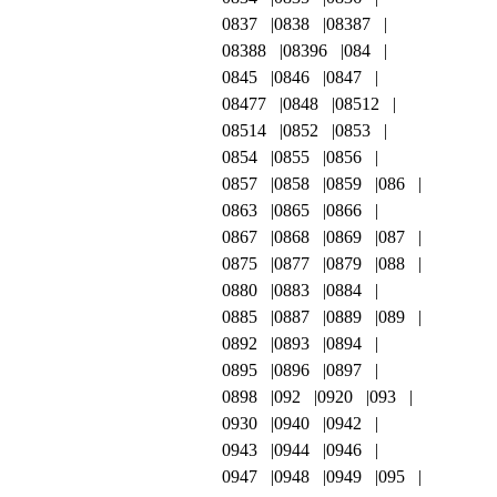
0837
0838
08387
08388
08396
084
0845
0846
0847
08477
0848
08512
08514
0852
0853
0854
0855
0856
0857
0858
0859
086
0863
0865
0866
0867
0868
0869
087
0875
0877
0879
088
0880
0883
0884
0885
0887
0889
089
0892
0893
0894
0895
0896
0897
0898
092
0920
093
0930
0940
0942
0943
0944
0946
0947
0948
0949
095