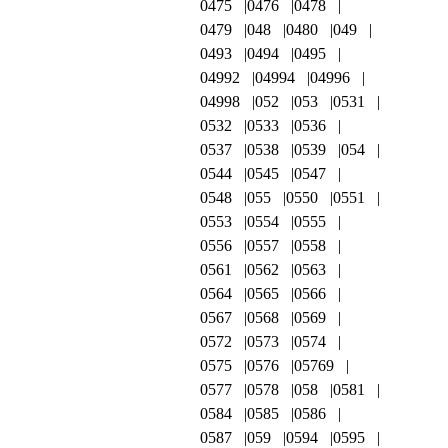
0475
0476
0478
0479
048
0480
049
0493
0494
0495
04992
04994
04996
04998
052
053
0531
0532
0533
0536
0537
0538
0539
054
0544
0545
0547
0548
055
0550
0551
0553
0554
0555
0556
0557
0558
0561
0562
0563
0564
0565
0566
0567
0568
0569
0572
0573
0574
0575
0576
05769
0577
0578
058
0581
0584
0585
0586
0587
059
0594
0595