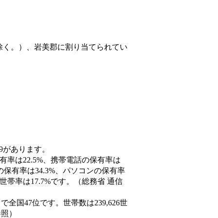
除く。）、岩美郡
に割り当てられてい
59があります。
有率は22.5%、携帯電話の保有率は
の保有率は34.3%、パソコンの保有率
帯率は17.7%です。（総務省 通信
人）で全国47位です。世帯数は239,626世
参照）