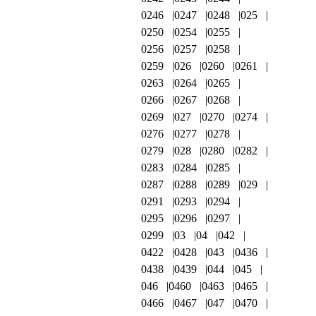
0246
0247
0248
025
0250
0254
0255
0256
0257
0258
0259
026
0260
0261
0263
0264
0265
0266
0267
0268
0269
027
0270
0274
0276
0277
0278
0279
028
0280
0282
0283
0284
0285
0287
0288
0289
029
0291
0293
0294
0295
0296
0297
0299
03
04
042
0422
0428
043
0436
0438
0439
044
045
046
0460
0463
0465
0466
0467
047
0470