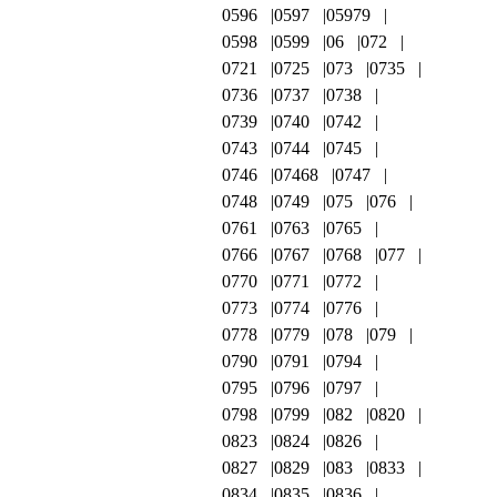
0596
0597
05979
0598
0599
06
072
0721
0725
073
0735
0736
0737
0738
0739
0740
0742
0743
0744
0745
0746
07468
0747
0748
0749
075
076
0761
0763
0765
0766
0767
0768
077
0770
0771
0772
0773
0774
0776
0778
0779
078
079
0790
0791
0794
0795
0796
0797
0798
0799
082
0820
0823
0824
0826
0827
0829
083
0833
0834
0835
0836