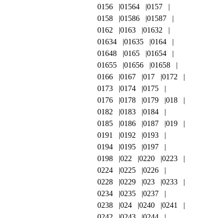
0156
01564
0157
0158
01586
01587
0162
0163
01632
01634
01635
0164
01648
0165
01654
01655
01656
01658
0166
0167
017
0172
0173
0174
0175
0176
0178
0179
018
0182
0183
0184
0185
0186
0187
019
0191
0192
0193
0194
0195
0197
0198
022
0220
0223
0224
0225
0226
0228
0229
023
0233
0234
0235
0237
0238
024
0240
0241
0242
0243
0244