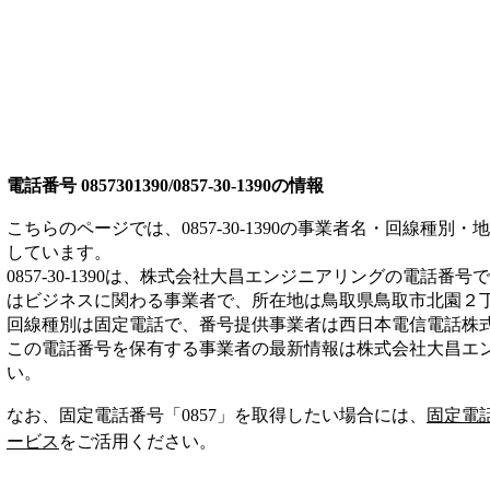
電話番号
0857301390/0857-30-1390
の情報
こちらのページでは、
0857-30-1390
の事業者名・回線種別・地
しています。
0857-30-1390
は、
株式会社大昌エンジニアリング
の電話番号で
は
ビジネス
に関わる事業者
で、所在地は鳥取県鳥取市北園２
回線種別は
固定電話
で、番号提供事業者は
西日本電信電話株
この電話番号を保有する事業者の最新情報は
株式会社大昌エ
い。
なお、固定電話番号「
0857
」を取得したい場合には、
固定電
ービス
をご活用ください。