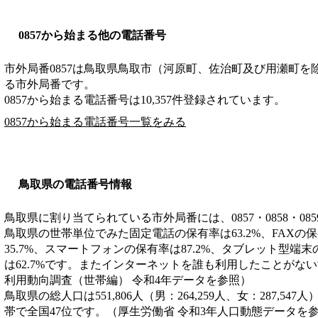
0857から始まる他の電話番号
市外局番
0857
は
鳥取県鳥取市（河原町、佐治町及び用瀬町を
る市外局番です。
0857から始まる電話番号は10,357件登録されています。
0857から始まる電話番号一覧をみる
鳥取県の電話番号情報
鳥取県に割り当てられている市外局番には、0857・0858・08
鳥取県の世帯単位でみた固定電話の保有率は63.2%、FAXの保
35.7%、スマートフォンの保有率は87.2%、タブレット型端末
は62.7%です。またインターネットを誰も利用したことがない世
利用動向調査（世帯編） 令和4年データを参照）
鳥取県の総人口は551,806人（男：264,259人、女：287,547
帯で全国47位です。（厚生労働省 令和3年人口動態データを