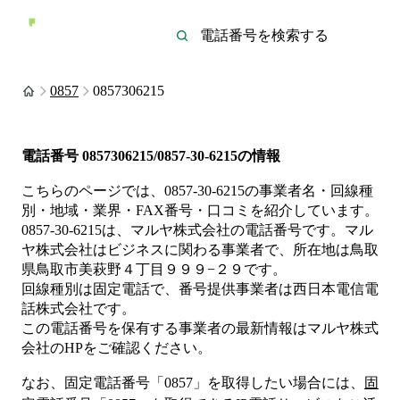
0857
0857306215
電話番号
0857306215/0857-30-6215
の情報
こちらのページでは、
0857-30-6215
の事業者名・回線種
別・地域・業界・FAX番号・口コミを紹介しています。
0857-30-6215
は、
マルヤ株式会社
の電話番号です。
マル
ヤ株式会社は
ビジネス
に関わる事業者
で、所在地は鳥取
県鳥取市美萩野４丁目９９９−２９
です。
回線種別は
固定電話
で、番号提供事業者は
西日本電信電
話株式会社
です。
この電話番号を保有する事業者の最新情報は
マルヤ株式
会社
のHP
をご確認ください。
なお、固定電話番号「
0857
」を取得したい場合には、
固