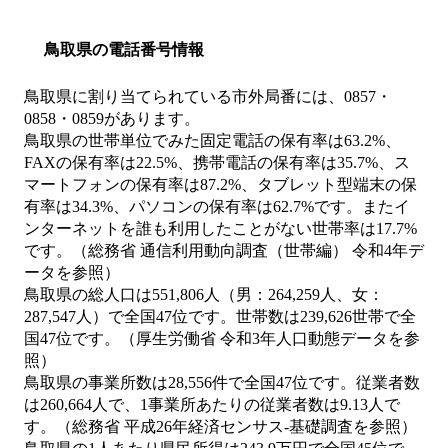
鳥取県の電話番号情報
鳥取県に割り当てられている市外局番には、0857・
0858・0859があります。
鳥取県の世帯単位でみた固定電話の保有率は63.2%、
FAXの保有率は22.5%、携帯電話の保有率は35.7%、ス
マートフォンの保有率は87.2%、タブレット型端末の保
有率は34.3%、パソコンの保有率は62.7%です。またイ
ンターネットを誰も利用したことがない世帯率は17.7%
です。（総務省 通信利用動向調査（世帯編） 令和4年デ
ータを参照）
鳥取県の総人口は551,806人（男：264,259人、女：
287,547人）で全国47位です。世帯数は239,626世帯で全
国47位です。（厚生労働省 令和3年人口動態データを参
照）
鳥取県の事業所数は28,556件で全国47位です。従業者数
は260,664人で、1事業所あたりの従業者数は9.13人で
す。（総務省 平成26年経済センサス‐基礎調査を参照）