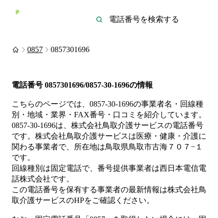
0857
0857301696
電話番号
0857301696/0857-30-1696
の情報
こちらのページでは、
0857-30-1696
の事業者名・回線種
別・地域・業界・FAX番号・口コミを紹介しています。
0857-30-1696
は、
株式会社鳥取介護サービス
の電話番号
です。
株式会社鳥取介護サービスは
医療・健康・介護
に
関わる事業者
で、所在地は鳥取県鳥取市古海７０７−１
です。
回線種別は
固定電話
で、番号提供事業者は
西日本電信電
話株式会社
です。
この電話番号を保有する事業者の最新情報は
株式会社鳥
取介護サービス
のHP
をご確認ください。