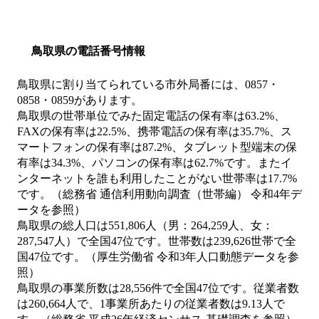
鳥取県の電話番号情報
鳥取県に割り当てられている市外局番には、0857・
0858・0859があります。
鳥取県の世帯単位でみた固定電話の保有率は63.2%、
FAXの保有率は22.5%、携帯電話の保有率は35.7%、ス
マートフォンの保有率は87.2%、タブレット型端末の保
有率は34.3%、パソコンの保有率は62.7%です。またイ
ンターネットを誰も利用したことがない世帯率は17.7%
です。（総務省 通信利用動向調査（世帯編） 令和4年デ
ータを参照）
鳥取県の総人口は551,806人（男：264,259人、女：
287,547人）で全国47位です。世帯数は239,626世帯で全
国47位です。（厚生労働省 令和3年人口動態データを参
照）
鳥取県の事業所数は28,556件で全国47位です。従業者数
は260,664人で、1事業所あたりの従業者数は9.13人で