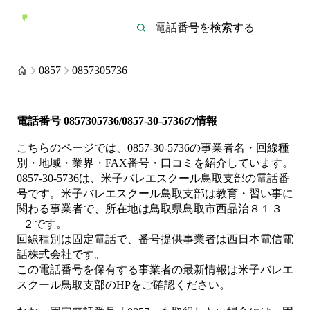
0857
0857305736
電話番号
0857305736/0857-30-5736
の情報
こちらのページでは、
0857-30-5736
の事業者名・回線種
別・地域・業界・FAX番号・口コミを紹介しています。
0857-30-5736
は、
米子バレエスクール鳥取支部
の電話番
号です。
米子バレエスクール鳥取支部は
教育・習い事
に
関わる事業者
で、所在地は鳥取県鳥取市西品治８１３
−２
です。
回線種別は
固定電話
で、番号提供事業者は
西日本電信電
話株式会社
です。
この電話番号を保有する事業者の最新情報は
米子バレエ
スクール鳥取支部
のHP
をご確認ください。