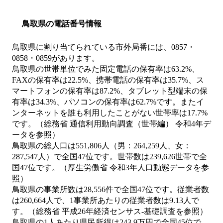
鳥取県の電話番号情報
鳥取県に割り当てられている市外局番には、0857・
0858・0859があります。
鳥取県の世帯単位でみた固定電話の保有率は63.2%、
FAXの保有率は22.5%、携帯電話の保有率は35.7%、ス
マートフォンの保有率は87.2%、タブレット型端末の保
有率は34.3%、パソコンの保有率は62.7%です。またイ
ンターネットを誰も利用したことがない世帯率は17.7%
です。（総務省 通信利用動向調査（世帯編） 令和4年デ
ータを参照）
鳥取県の総人口は551,806人（男：264,259人、女：
287,547人）で全国47位です。世帯数は239,626世帯で全
国47位です。（厚生労働省 令和3年人口動態データを参
照）
鳥取県の事業所数は28,556件で全国47位です。従業者数
は260,664人で、1事業所あたりの従業者数は9.13人で
す。（総務省 平成26年経済センサス‐基礎調査を参照）
鳥取県の1人あたり県民所得は243.9万円で全国45位で