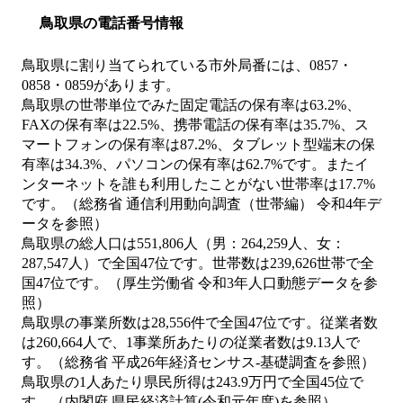
鳥取県の電話番号情報
鳥取県に割り当てられている市外局番には、0857・
0858・0859があります。
鳥取県の世帯単位でみた固定電話の保有率は63.2%、
FAXの保有率は22.5%、携帯電話の保有率は35.7%、ス
マートフォンの保有率は87.2%、タブレット型端末の保
有率は34.3%、パソコンの保有率は62.7%です。またイ
ンターネットを誰も利用したことがない世帯率は17.7%
です。（総務省 通信利用動向調査（世帯編） 令和4年デ
ータを参照）
鳥取県の総人口は551,806人（男：264,259人、女：
287,547人）で全国47位です。世帯数は239,626世帯で全
国47位です。（厚生労働省 令和3年人口動態データを参
照）
鳥取県の事業所数は28,556件で全国47位です。従業者数
は260,664人で、1事業所あたりの従業者数は9.13人で
す。（総務省 平成26年経済センサス‐基礎調査を参照）
鳥取県の1人あたり県民所得は243.9万円で全国45位で
す。（内閣府 県民経済計算(令和元年度)を参照）