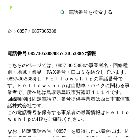
0857
0857305388
電話番号
0857305388/0857-30-5388
の情報
こちらのページでは、
0857-30-5388
の事業者名・回線種
別・地域・業界・FAX番号・口コミを紹介しています。
0857-30-5388
は、
Ｆｅｌｌｏｗｓｈｉｐ
の電話番号で
す。
Ｆｅｌｌｏｗｓｈｉｐは
自動車・バイク
に関わる事
業者
で、所在地は鳥取県鳥取市賀露町４１１４
です。
回線種別は
固定電話
で、番号提供事業者は
西日本電信電
話株式会社
です。
この電話番号を保有する事業者の最新情報は
Ｆｅｌｌｏ
ｗｓｈｉｐ
のHP
をご確認ください。
なお、固定電話番号「
0857
」を取得したい場合には、
固