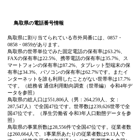
鳥取県の電話番号情報
鳥取県に割り当てられている市外局番には、0857・
0858・0859があります。
鳥取県の世帯単位でみた固定電話の保有率は63.2%、
FAXの保有率は22.5%、携帯電話の保有率は35.7%、ス
マートフォンの保有率は87.2%、タブレット型端末の保
有率は34.3%、パソコンの保有率は62.7%です。またイ
ンターネットを誰も利用したことがない世帯率は17.7%
です。（総務省 通信利用動向調査（世帯編） 令和4年デ
ータを参照）
鳥取県の総人口は551,806人（男：264,259人、女：
287,547人）で全国47位です。世帯数は239,626世帯で全
国47位です。（厚生労働省 令和3年人口動態データを参
照）
鳥取県の事業所数は28,556件で全国47位です。従業者数
は260,664人で、1事業所あたりの従業者数は9.13人で