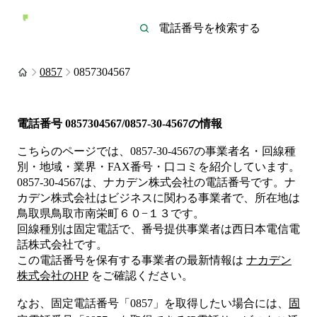
0857
0857304567
電話番号
0857304567/0857-30-4567
の情報
こちらのページでは、
0857-30-4567
の事業者名・回線種
別・地域・業界・FAX番号・口コミを紹介しています。
0857-30-4567
は、
ナカデン株式会社
の電話番号です。
ナ
カデン株式会社は
ビジネス
に関わる事業者
で、所在地は
鳥取県鳥取市南栄町６０−１３
です。
回線種別は
固定電話
で、番号提供事業者は
西日本電信電
話株式会社
です。
この電話番号を保有する事業者の最新情報は
ナカデン
株式会社
のHP
をご確認ください。
なお、固定電話番号「
0857
」を取得したい場合には、
固