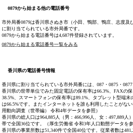
0879から始まる他の電話番号
市外局番
0879
は
香川県さぬき市（小田、鴨部、鴨庄、志度及
に割り当てられている市外局番です。
0879から始まる電話番号は4,687件登録されています。
0879から始まる電話番号一覧をみる
香川県の電話番号情報
香川県に割り当てられている市外局番には、087・0875・0877
香川県の世帯単位でみた固定電話の保有率は66.3%、FAXの保
38.5%、スマートフォンの保有率は89.1%、タブレット型端末
は66.5%です。またインターネットを誰も利用したことがない
用動向調査（世帯編） 令和4年データを参照）
香川県の総人口は964,885人（男：466,996人、女：497,889
帯で全国36位です。（厚生労働省 令和3年人口動態データを
香川県の事業所数は51,340件で全国40位です。従業者数は481