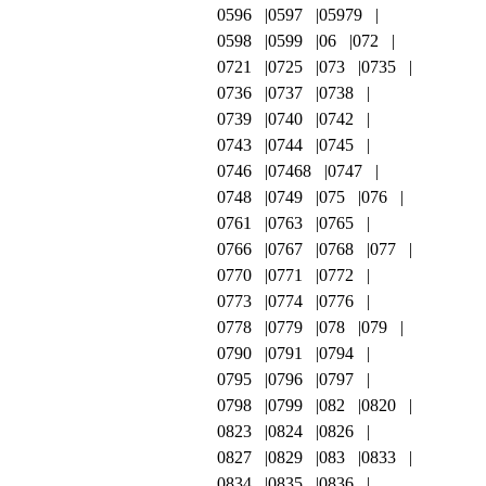
0596
0597
05979
0598
0599
06
072
0721
0725
073
0735
0736
0737
0738
0739
0740
0742
0743
0744
0745
0746
07468
0747
0748
0749
075
076
0761
0763
0765
0766
0767
0768
077
0770
0771
0772
0773
0774
0776
0778
0779
078
079
0790
0791
0794
0795
0796
0797
0798
0799
082
0820
0823
0824
0826
0827
0829
083
0833
0834
0835
0836