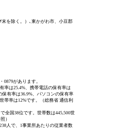
び末を除く。）､東かがわ市、小豆郡
・0879があります。
有率は25.4%、携帯電話の保有率は
の保有率は36.9%、パソコンの保有率
世帯率は12%です。（総務省 通信利
人）で全国38位です。世帯数は445,500世
参照）
,238人で、1事業所あたりの従業者数