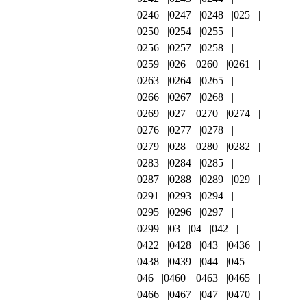
0246
0247
0248
025
0250
0254
0255
0256
0257
0258
0259
026
0260
0261
0263
0264
0265
0266
0267
0268
0269
027
0270
0274
0276
0277
0278
0279
028
0280
0282
0283
0284
0285
0287
0288
0289
029
0291
0293
0294
0295
0296
0297
0299
03
04
042
0422
0428
043
0436
0438
0439
044
045
046
0460
0463
0465
0466
0467
047
0470