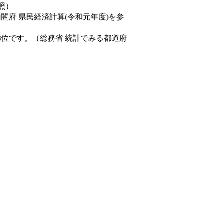
照）
内閣府 県民経済計算(令和元年度)を参
8位です。（総務省 統計でみる都道府