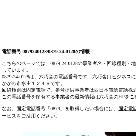
電話番号
0879240128/0879-24-0128
の情報
こちらのページでは、
0879-24-0128
の事業者名・回線種別・地
しています。
0879-24-0128
は、
六巧舎
の電話番号です。
六巧舎は
ビジネス
に
かがわ市水主１２４８
です。
回線種別は
固定電話
で、番号提供事業者は
西日本電信電話株
この電話番号を保有する事業者の最新情報は
六巧舎
のHP
をご
なお、固定電話番号「
0879
」を取得したい場合には、
固定電
ービス
をご活用ください。