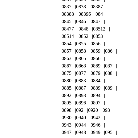
0837
0838
08387
08388
08396
084
0845
0846
0847
08477
0848
08512
08514
0852
0853
0854
0855
0856
0857
0858
0859
086
0863
0865
0866
0867
0868
0869
087
0875
0877
0879
088
0880
0883
0884
0885
0887
0889
089
0892
0893
0894
0895
0896
0897
0898
092
0920
093
0930
0940
0942
0943
0944
0946
0947
0948
0949
095