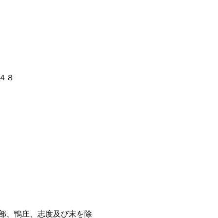
４８
部、鴨庄、志度及び末を除