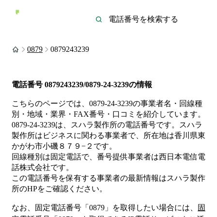
0879
0879243239
電話番号
0879243239/0879-24-3239
の情報
こちらのページでは、
0879-24-3239
の事業者名・回線種
別・地域・業界・FAX番号・口コミを紹介しています。
0879-24-3239
は、
スハラ製作所
の電話番号です。
スハラ
製作所は
ビジネス
に関わる事業者
で、所在地は香川県東
かがわ市小磯８７９−２
です。
回線種別は
固定電話
で、番号提供事業者は
西日本電信電
話株式会社
です。
この電話番号を保有する事業者の最新情報は
スハラ製作
所
のHP
をご確認ください。
なお、固定電話番号「
0879
」を取得したい場合には、
固