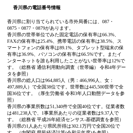
香川県の電話番号情報
香川県に割り当てられている市外局番には、087・
0875・0877・0879があります。
香川県の世帯単位でみた固定電話の保有率は66.3%、
FAXの保有率は25.4%、携帯電話の保有率は38.5%、ス
マートフォンの保有率は89.1%、タブレット型端末の保
有率は36.9%、パソコンの保有率は66.5%です。またイ
ンターネットを誰も利用したことがない世帯率は12%で
す。（総務省 通信利用動向調査（世帯編） 令和4年デー
タを参照）
香川県の総人口は964,885人（男：466,996人、女：
497,889人）で全国38位です。世帯数は445,500世帯で全
国36位です。（厚生労働省 令和3年人口動態データを参
照）
香川県の事業所数は51,340件で全国40位です。従業者数
は481,238人で、1事業所あたりの従業者数は9.37人で
す。（総務省 平成26年経済センサス‐基礎調査を参照）
香川県の1人あたり県民所得は302.1万円で全国20位で
す。（内閣府 県民経済計算(令和元年度)を参照）