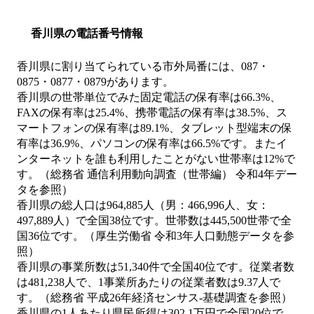
香川県の電話番号情報
香川県に割り当てられている市外局番には、087・
0875・0877・0879があります。
香川県の世帯単位でみた固定電話の保有率は66.3%、
FAXの保有率は25.4%、携帯電話の保有率は38.5%、ス
マートフォンの保有率は89.1%、タブレット型端末の保
有率は36.9%、パソコンの保有率は66.5%です。またイ
ンターネットを誰も利用したことがない世帯率は12%で
す。（総務省 通信利用動向調査（世帯編） 令和4年デー
タを参照）
香川県の総人口は964,885人（男：466,996人、女：
497,889人）で全国38位です。世帯数は445,500世帯で全
国36位です。（厚生労働省 令和3年人口動態データを参
照）
香川県の事業所数は51,340件で全国40位です。従業者数
は481,238人で、1事業所あたりの従業者数は9.37人で
す。（総務省 平成26年経済センサス‐基礎調査を参照）
香川県の1人あたり県民所得は302.1万円で全国20位で