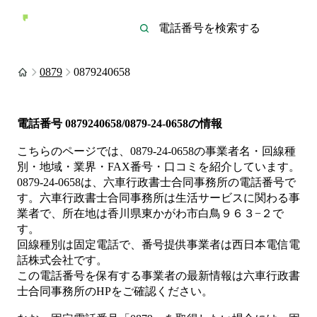
0879
0879240658
電話番号
0879240658/0879-24-0658
の情報
こちらのページでは、
0879-24-0658
の事業者名・回線種
別・地域・業界・FAX番号・口コミを紹介しています。
0879-24-0658
は、
六車行政書士合同事務所
の電話番号で
す。
六車行政書士合同事務所は
生活サービス
に関わる事
業者
で、所在地は香川県東かがわ市白鳥９６３−２
で
す。
回線種別は
固定電話
で、番号提供事業者は
西日本電信電
話株式会社
です。
この電話番号を保有する事業者の最新情報は
六車行政書
士合同事務所
のHP
をご確認ください。