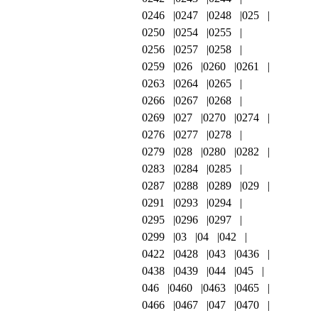
0246
0247
0248
025
0250
0254
0255
0256
0257
0258
0259
026
0260
0261
0263
0264
0265
0266
0267
0268
0269
027
0270
0274
0276
0277
0278
0279
028
0280
0282
0283
0284
0285
0287
0288
0289
029
0291
0293
0294
0295
0296
0297
0299
03
04
042
0422
0428
043
0436
0438
0439
044
045
046
0460
0463
0465
0466
0467
047
0470