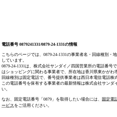
電話番号
0879241331/0879-24-1331
の情報
こちらのページでは、
0879-24-1331
の事業者名・回線種別・地
しています。
0879-24-1331
は、
株式会社サンダイ／四国営業所
の電話番号で
は
ショッピング
に関わる事業者
で、所在地は香川県東かがわ
回線種別は
固定電話
で、番号提供事業者は
西日本電信電話株
この電話番号を保有する事業者の最新情報は
株式会社サンダ
い。
なお、固定電話番号「
0879
」を取得したい場合には、
固定電
ービス
をご活用ください。