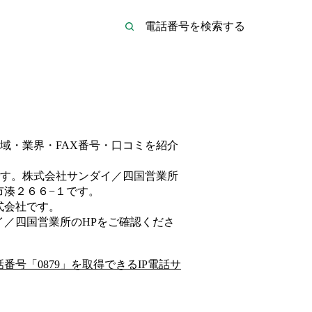
域・業界・FAX番号・口コミを紹介
す。
株式会社サンダイ／四国営業所
市湊２６６−１
です。
式会社
です。
イ／四国営業所
のHP
をご確認くださ
話番号「
0879
」を取得できるIP電話サ