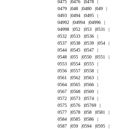
0475
0476
0478
0479
048
0480
049
0493
0494
0495
04992
04994
04996
04998
052
053
0531
0532
0533
0536
0537
0538
0539
054
0544
0545
0547
0548
055
0550
0551
0553
0554
0555
0556
0557
0558
0561
0562
0563
0564
0565
0566
0567
0568
0569
0572
0573
0574
0575
0576
05769
0577
0578
058
0581
0584
0585
0586
0587
059
0594
0595