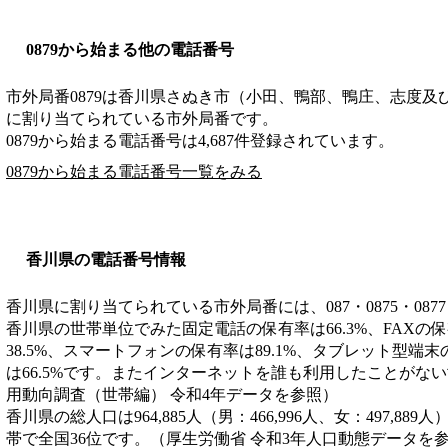
0879から始まる他の電話番号
市外局番
0879
は
香川県さぬき市（小田、鴨部、鴨庄、志度及
に割り当てられている市外局番です。
0879から始まる電話番号は4,687件登録されています。
0879から始まる電話番号一覧をみる
香川県の電話番号情報
香川県に割り当てられている市外局番には、087・0875・0877
香川県の世帯単位でみた固定電話の保有率は66.3%、FAXの保
38.5%、スマートフォンの保有率は89.1%、タブレット型端末
は66.5%です。またインターネットを誰も利用したことがない
用動向調査（世帯編） 令和4年データを参照）
香川県の総人口は964,885人（男：466,996人、女：497,889
帯で全国36位です。（厚生労働省 令和3年人口動態データを