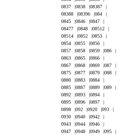
0837
0838
08387
08388
08396
084
0845
0846
0847
08477
0848
08512
08514
0852
0853
0854
0855
0856
0857
0858
0859
086
0863
0865
0866
0867
0868
0869
087
0875
0877
0879
088
0880
0883
0884
0885
0887
0889
089
0892
0893
0894
0895
0896
0897
0898
092
0920
093
0930
0940
0942
0943
0944
0946
0947
0948
0949
095