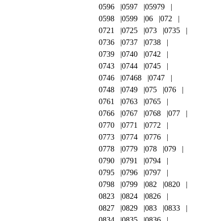
0596
0597
05979
0598
0599
06
072
0721
0725
073
0735
0736
0737
0738
0739
0740
0742
0743
0744
0745
0746
07468
0747
0748
0749
075
076
0761
0763
0765
0766
0767
0768
077
0770
0771
0772
0773
0774
0776
0778
0779
078
079
0790
0791
0794
0795
0796
0797
0798
0799
082
0820
0823
0824
0826
0827
0829
083
0833
0834
0835
0836