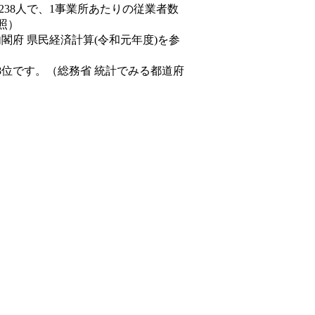
,238人で、1事業所あたりの従業者数
照）
内閣府 県民経済計算(令和元年度)を参
8位です。（総務省 統計でみる都道府
。