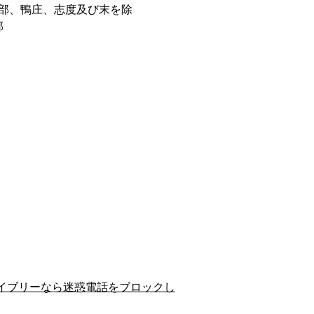
部、鴨庄、志度及び末を除
郡
イブリーなら迷惑電話をブロックし