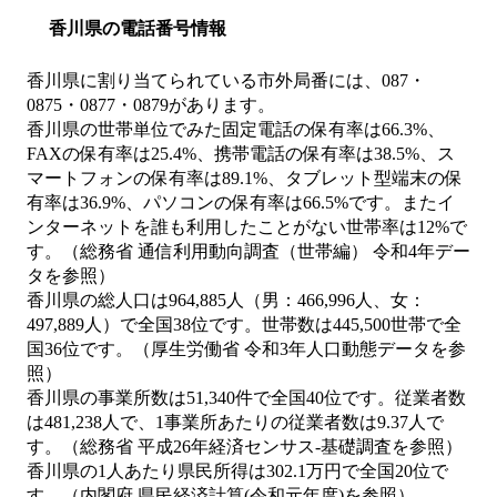
香川県の電話番号情報
香川県に割り当てられている市外局番には、087・
0875・0877・0879があります。
香川県の世帯単位でみた固定電話の保有率は66.3%、
FAXの保有率は25.4%、携帯電話の保有率は38.5%、ス
マートフォンの保有率は89.1%、タブレット型端末の保
有率は36.9%、パソコンの保有率は66.5%です。またイ
ンターネットを誰も利用したことがない世帯率は12%で
す。（総務省 通信利用動向調査（世帯編） 令和4年デー
タを参照）
香川県の総人口は964,885人（男：466,996人、女：
497,889人）で全国38位です。世帯数は445,500世帯で全
国36位です。（厚生労働省 令和3年人口動態データを参
照）
香川県の事業所数は51,340件で全国40位です。従業者数
は481,238人で、1事業所あたりの従業者数は9.37人で
す。（総務省 平成26年経済センサス‐基礎調査を参照）
香川県の1人あたり県民所得は302.1万円で全国20位で
す。（内閣府 県民経済計算(令和元年度)を参照）