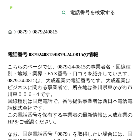
0879
0879240815
電話番号
0879240815/0879-24-0815
の情報
こちらのページでは、
0879-24-0815
の事業者名・回線種
別・地域・業界・FAX番号・口コミを紹介しています。
0879-24-0815
は、
大成産業
の電話番号です。
大成産業は
ビジネス
に関わる事業者
で、所在地は香川県東かがわ市
川東５５６−４
です。
回線種別は
固定電話
で、番号提供事業者は
西日本電信電
話株式会社
です。
この電話番号を保有する事業者の最新情報は
大成産業
の
HP
をご確認ください。
なお、固定電話番号「
0879
」を取得したい場合には、
固