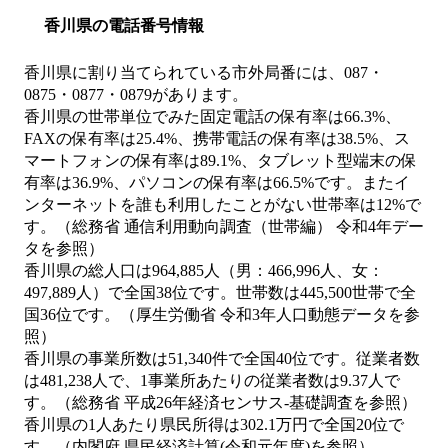
香川県の電話番号情報
香川県に割り当てられている市外局番には、087・
0875・0877・0879があります。
香川県の世帯単位でみた固定電話の保有率は66.3%、
FAXの保有率は25.4%、携帯電話の保有率は38.5%、ス
マートフォンの保有率は89.1%、タブレット型端末の保
有率は36.9%、パソコンの保有率は66.5%です。またイ
ンターネットを誰も利用したことがない世帯率は12%で
す。（総務省 通信利用動向調査（世帯編） 令和4年デー
タを参照）
香川県の総人口は964,885人（男：466,996人、女：
497,889人）で全国38位です。世帯数は445,500世帯で全
国36位です。（厚生労働省 令和3年人口動態データを参
照）
香川県の事業所数は51,340件で全国40位です。従業者数
は481,238人で、1事業所あたりの従業者数は9.37人で
す。（総務省 平成26年経済センサス‐基礎調査を参照）
香川県の1人あたり県民所得は302.1万円で全国20位で
す。（内閣府 県民経済計算(令和元年度)を参照）