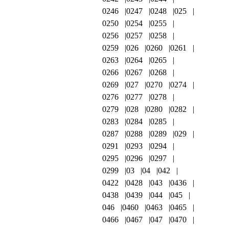
0246
0247
0248
025
0250
0254
0255
0256
0257
0258
0259
026
0260
0261
0263
0264
0265
0266
0267
0268
0269
027
0270
0274
0276
0277
0278
0279
028
0280
0282
0283
0284
0285
0287
0288
0289
029
0291
0293
0294
0295
0296
0297
0299
03
04
042
0422
0428
043
0436
0438
0439
044
045
046
0460
0463
0465
0466
0467
047
0470