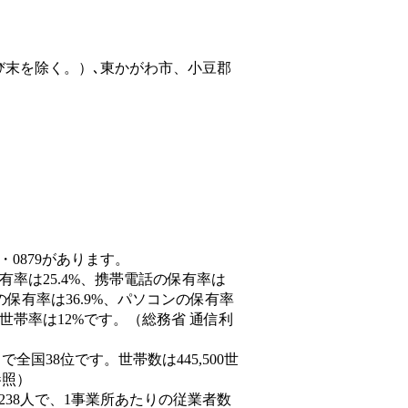
び末を除く。）､東かがわ市、小豆郡
・0879があります。
有率は25.4%、携帯電話の保有率は
の保有率は36.9%、パソコンの保有率
世帯率は12%です。（総務省 通信利
人）で全国38位です。世帯数は445,500世
参照）
,238人で、1事業所あたりの従業者数