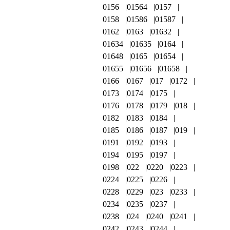
0156
01564
0157
0158
01586
01587
0162
0163
01632
01634
01635
0164
01648
0165
01654
01655
01656
01658
0166
0167
017
0172
0173
0174
0175
0176
0178
0179
018
0182
0183
0184
0185
0186
0187
019
0191
0192
0193
0194
0195
0197
0198
022
0220
0223
0224
0225
0226
0228
0229
023
0233
0234
0235
0237
0238
024
0240
0241
0242
0243
0244