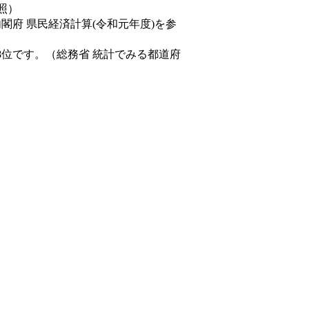
照）
内閣府 県民経済計算(令和元年度)を参
8位です。（総務省 統計でみる都道府