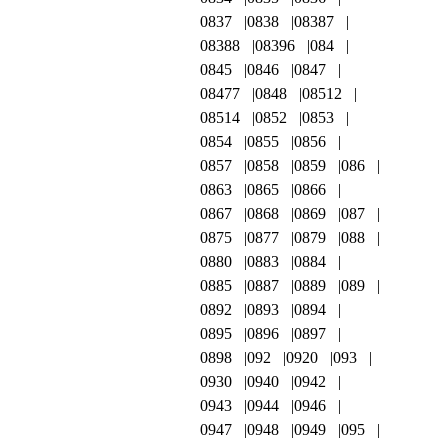
0837
0838
08387
08388
08396
084
0845
0846
0847
08477
0848
08512
08514
0852
0853
0854
0855
0856
0857
0858
0859
086
0863
0865
0866
0867
0868
0869
087
0875
0877
0879
088
0880
0883
0884
0885
0887
0889
089
0892
0893
0894
0895
0896
0897
0898
092
0920
093
0930
0940
0942
0943
0944
0946
0947
0948
0949
095