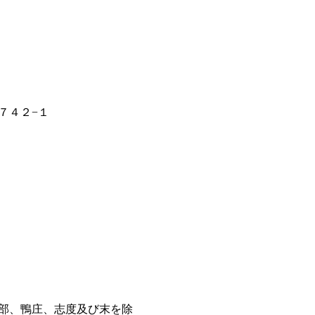
７４２−１
部、鴨庄、志度及び末を除