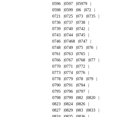
0596
0597
05979
0598
0599
06
072
0721
0725
073
0735
0736
0737
0738
0739
0740
0742
0743
0744
0745
0746
07468
0747
0748
0749
075
076
0761
0763
0765
0766
0767
0768
077
0770
0771
0772
0773
0774
0776
0778
0779
078
079
0790
0791
0794
0795
0796
0797
0798
0799
082
0820
0823
0824
0826
0827
0829
083
0833
0834
0835
0836