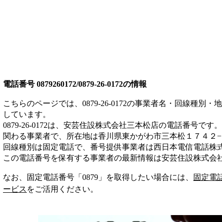
電話番号
0879260172/0879-26-0172
の情報
こちらのページでは、
0879-26-0172
の事業者名・回線種別・地
しています。
0879-26-0172
は、
安芸住設株式会社三本松店
の電話番号です。
関わる事業者
で、所在地は香川県東かがわ市三本松１７４２−
回線種別は
固定電話
で、番号提供事業者は
西日本電信電話株
この電話番号を保有する事業者の最新情報は
安芸住設株式会
なお、固定電話番号「
0879
」を取得したい場合には、
固定電
ービス
をご活用ください。