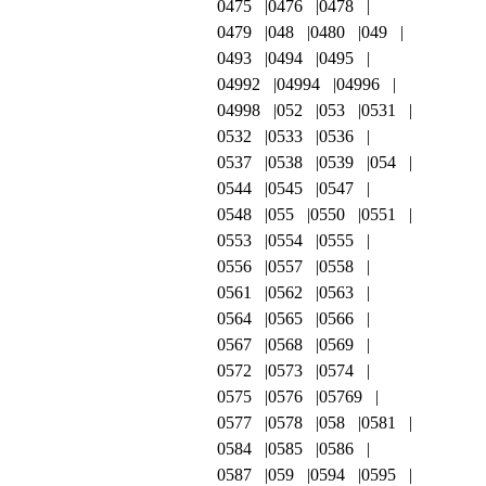
0475
0476
0478
0479
048
0480
049
0493
0494
0495
04992
04994
04996
04998
052
053
0531
0532
0533
0536
0537
0538
0539
054
0544
0545
0547
0548
055
0550
0551
0553
0554
0555
0556
0557
0558
0561
0562
0563
0564
0565
0566
0567
0568
0569
0572
0573
0574
0575
0576
05769
0577
0578
058
0581
0584
0585
0586
0587
059
0594
0595