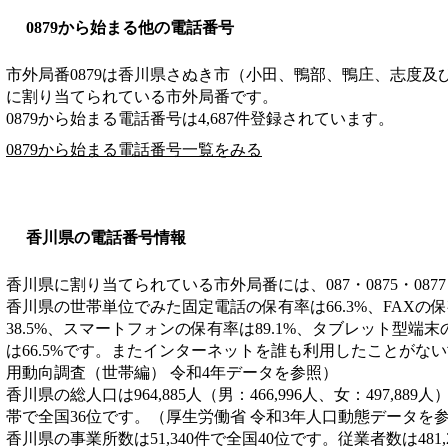
0879から始まる他の電話番号
市外局番
0879
は
香川県さぬき市（小田、鴨部、鴨庄、志度及
に割り当てられている市外局番です。
0879から始まる電話番号は4,687件登録されています。
0879から始まる電話番号一覧をみる
香川県の電話番号情報
香川県に割り当てられている市外局番には、087・0875・0877
香川県の世帯単位でみた固定電話の保有率は66.3%、FAXの保
38.5%、スマートフォンの保有率は89.1%、タブレット型端末
は66.5%です。またインターネットを誰も利用したことがない
用動向調査（世帯編） 令和4年データを参照）
香川県の総人口は964,885人（男：466,996人、女：497,889
帯で全国36位です。（厚生労働省 令和3年人口動態データを
香川県の事業所数は51,340件で全国40位です。従業者数は481