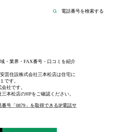
域・業界・FAX番号・口コミを紹介
安芸住設株式会社三本松店は
住宅
に
１
です。
式会社
です。
社三本松店
のHP
をご確認ください。
話番号「
0879
」を取得できるIP電話サ