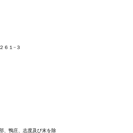
２６１−３
部、鴨庄、志度及び末を除