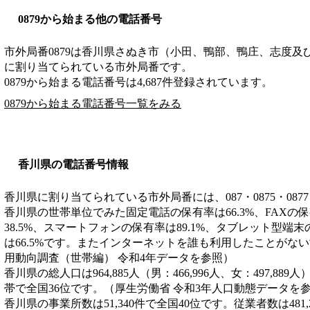
0879から始まる他の電話番号
市外局番
0879
は
香川県さぬき市（小田、鴨部、鴨庄、志度及
に割り当てられている市外局番です。
0879から始まる電話番号は4,687件登録されています。
0879から始まる電話番号一覧をみる
香川県の電話番号情報
香川県に割り当てられている市外局番には、087・0875・0877
香川県の世帯単位でみた固定電話の保有率は66.3%、FAXの保
38.5%、スマートフォンの保有率は89.1%、タブレット型端末
は66.5%です。またインターネットを誰も利用したことがない
用動向調査（世帯編） 令和4年データを参照）
香川県の総人口は964,885人（男：466,996人、女：497,889
帯で全国36位です。（厚生労働省 令和3年人口動態データを
香川県の事業所数は51,340件で全国40位です。従業者数は481