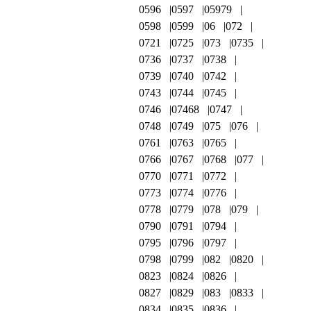
0596
0597
05979
0598
0599
06
072
0721
0725
073
0735
0736
0737
0738
0739
0740
0742
0743
0744
0745
0746
07468
0747
0748
0749
075
076
0761
0763
0765
0766
0767
0768
077
0770
0771
0772
0773
0774
0776
0778
0779
078
079
0790
0791
0794
0795
0796
0797
0798
0799
082
0820
0823
0824
0826
0827
0829
083
0833
0834
0835
0836