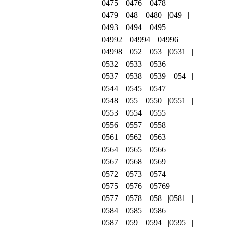
0475
0476
0478
0479
048
0480
049
0493
0494
0495
04992
04994
04996
04998
052
053
0531
0532
0533
0536
0537
0538
0539
054
0544
0545
0547
0548
055
0550
0551
0553
0554
0555
0556
0557
0558
0561
0562
0563
0564
0565
0566
0567
0568
0569
0572
0573
0574
0575
0576
05769
0577
0578
058
0581
0584
0585
0586
0587
059
0594
0595