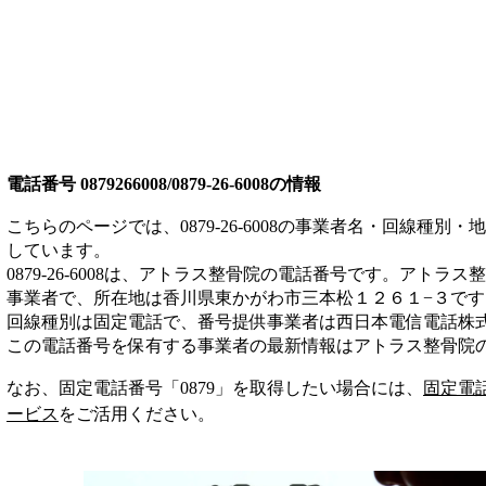
電話番号
0879266008/0879-26-6008
の情報
こちらのページでは、
0879-26-6008
の事業者名・回線種別・地
しています。
0879-26-6008
は、
アトラス整骨院
の電話番号です。
アトラス整
事業者
で、所在地は香川県東かがわ市三本松１２６１−３
です
回線種別は
固定電話
で、番号提供事業者は
西日本電信電話株
この電話番号を保有する事業者の最新情報は
アトラス整骨院
なお、固定電話番号「
0879
」を取得したい場合には、
固定電
ービス
をご活用ください。