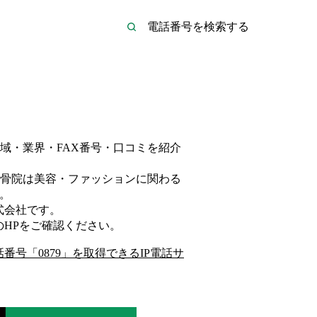
域・業界・FAX番号・口コミを紹介
骨院は
美容・ファッション
に関わる
。
式会社
です。
のHP
をご確認ください。
話番号「
0879
」を取得できるIP電話サ