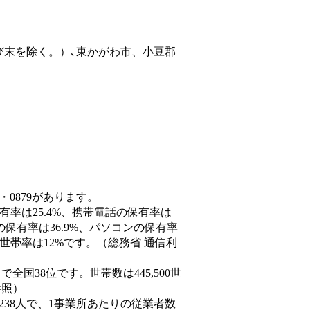
び末を除く。）､東かがわ市、小豆郡
・0879があります。
有率は25.4%、携帯電話の保有率は
の保有率は36.9%、パソコンの保有率
世帯率は12%です。（総務省 通信利
人）で全国38位です。世帯数は445,500世
参照）
,238人で、1事業所あたりの従業者数