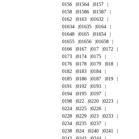
0156
01564
0157
0158
01586
01587
0162
0163
01632
01634
01635
0164
01648
0165
01654
01655
01656
01658
0166
0167
017
0172
0173
0174
0175
0176
0178
0179
018
0182
0183
0184
0185
0186
0187
019
0191
0192
0193
0194
0195
0197
0198
022
0220
0223
0224
0225
0226
0228
0229
023
0233
0234
0235
0237
0238
024
0240
0241
0242
0243
0244