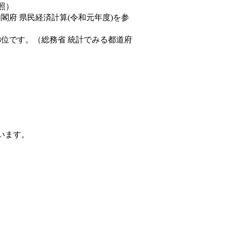
照）
内閣府 県民経済計算(令和元年度)を参
8位です。（総務省 統計でみる都道府
ています。