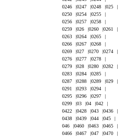
0246
0247
0248
025
0250
0254
0255
0256
0257
0258
0259
026
0260
0261
0263
0264
0265
0266
0267
0268
0269
027
0270
0274
0276
0277
0278
0279
028
0280
0282
0283
0284
0285
0287
0288
0289
029
0291
0293
0294
0295
0296
0297
0299
03
04
042
0422
0428
043
0436
0438
0439
044
045
046
0460
0463
0465
0466
0467
047
0470