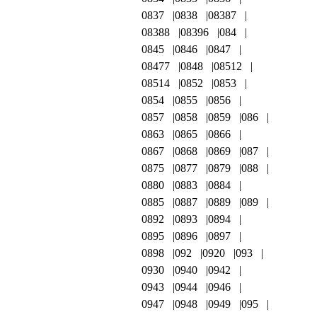
0837
0838
08387
08388
08396
084
0845
0846
0847
08477
0848
08512
08514
0852
0853
0854
0855
0856
0857
0858
0859
086
0863
0865
0866
0867
0868
0869
087
0875
0877
0879
088
0880
0883
0884
0885
0887
0889
089
0892
0893
0894
0895
0896
0897
0898
092
0920
093
0930
0940
0942
0943
0944
0946
0947
0948
0949
095