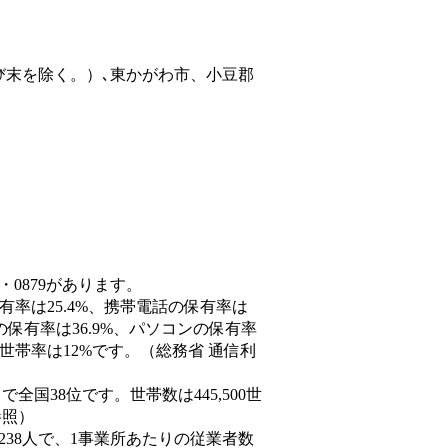
び末を除く。）､東かがわ市、小豆郡
・0879があります。
有率は25.4%、携帯電話の保有率は
の保有率は36.9%、パソコンの保有率
世帯率は12%です。（総務省 通信利
人）で全国38位です。世帯数は445,500世
参照）
,238人で、1事業所あたりの従業者数