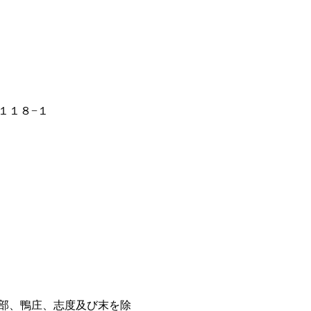
１１８−１
部、鴨庄、志度及び末を除