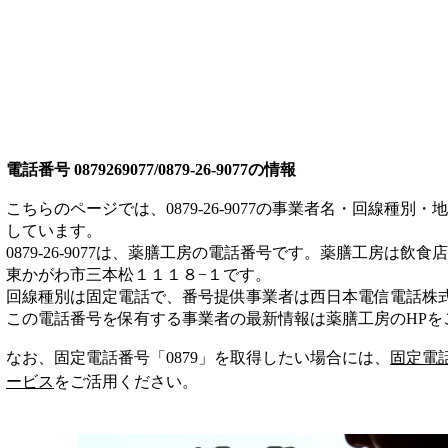
電話番号
0879269077/0879-26-9077
の情報
こちらのページでは、
0879-26-9077
の事業者名・回線種別・地
しています。
0879-26-9077
は、
薬膳工房
の電話番号です。
薬膳工房は
飲食店
東かがわ市三本松１１１８−１
です。
回線種別は
固定電話
で、番号提供事業者は
西日本電信電話株
この電話番号を保有する事業者の最新情報は
薬膳工房
のHP
を
なお、固定電話番号「
0879
」を取得したい場合には、
固定電
ービス
をご活用ください。