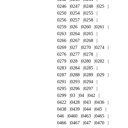
0246
0247
0248
025
0250
0254
0255
0256
0257
0258
0259
026
0260
0261
0263
0264
0265
0266
0267
0268
0269
027
0270
0274
0276
0277
0278
0279
028
0280
0282
0283
0284
0285
0287
0288
0289
029
0291
0293
0294
0295
0296
0297
0299
03
04
042
0422
0428
043
0436
0438
0439
044
045
046
0460
0463
0465
0466
0467
047
0470