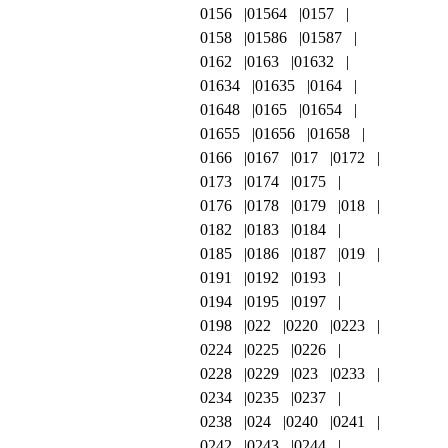
0156
01564
0157
0158
01586
01587
0162
0163
01632
01634
01635
0164
01648
0165
01654
01655
01656
01658
0166
0167
017
0172
0173
0174
0175
0176
0178
0179
018
0182
0183
0184
0185
0186
0187
019
0191
0192
0193
0194
0195
0197
0198
022
0220
0223
0224
0225
0226
0228
0229
023
0233
0234
0235
0237
0238
024
0240
0241
0242
0243
0244