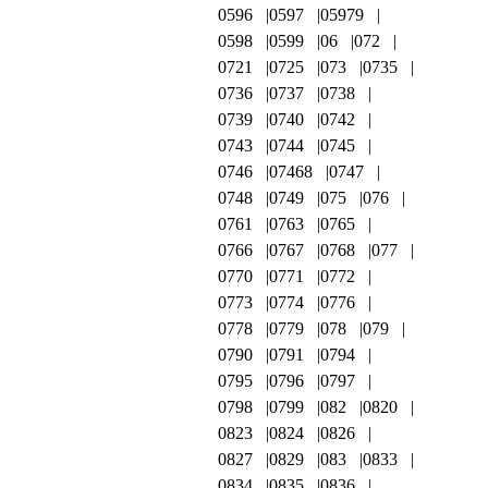
0596
0597
05979
0598
0599
06
072
0721
0725
073
0735
0736
0737
0738
0739
0740
0742
0743
0744
0745
0746
07468
0747
0748
0749
075
076
0761
0763
0765
0766
0767
0768
077
0770
0771
0772
0773
0774
0776
0778
0779
078
079
0790
0791
0794
0795
0796
0797
0798
0799
082
0820
0823
0824
0826
0827
0829
083
0833
0834
0835
0836