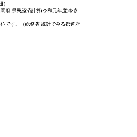
照）
内閣府 県民経済計算(令和元年度)を参
8位です。（総務省 統計でみる都道府