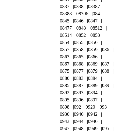
0837
0838
08387
08388
08396
084
0845
0846
0847
08477
0848
08512
08514
0852
0853
0854
0855
0856
0857
0858
0859
086
0863
0865
0866
0867
0868
0869
087
0875
0877
0879
088
0880
0883
0884
0885
0887
0889
089
0892
0893
0894
0895
0896
0897
0898
092
0920
093
0930
0940
0942
0943
0944
0946
0947
0948
0949
095