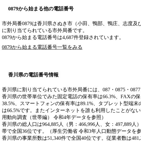
0879から始まる他の電話番号
市外局番
0879
は
香川県さぬき市（小田、鴨部、鴨庄、志度及
に割り当てられている市外局番です。
0879から始まる電話番号は4,687件登録されています。
0879から始まる電話番号一覧をみる
香川県の電話番号情報
香川県に割り当てられている市外局番には、087・0875・0877
香川県の世帯単位でみた固定電話の保有率は66.3%、FAXの保
38.5%、スマートフォンの保有率は89.1%、タブレット型端末
は66.5%です。またインターネットを誰も利用したことがない
用動向調査（世帯編） 令和4年データを参照）
香川県の総人口は964,885人（男：466,996人、女：497,889
帯で全国36位です。（厚生労働省 令和3年人口動態データを
香川県の事業所数は51,340件で全国40位です。従業者数は481