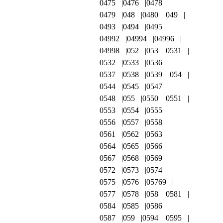
0475
0476
0478
0479
048
0480
049
0493
0494
0495
04992
04994
04996
04998
052
053
0531
0532
0533
0536
0537
0538
0539
054
0544
0545
0547
0548
055
0550
0551
0553
0554
0555
0556
0557
0558
0561
0562
0563
0564
0565
0566
0567
0568
0569
0572
0573
0574
0575
0576
05769
0577
0578
058
0581
0584
0585
0586
0587
059
0594
0595