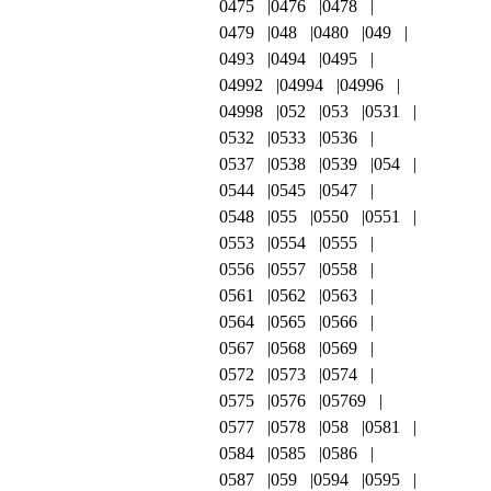
0475
0476
0478
0479
048
0480
049
0493
0494
0495
04992
04994
04996
04998
052
053
0531
0532
0533
0536
0537
0538
0539
054
0544
0545
0547
0548
055
0550
0551
0553
0554
0555
0556
0557
0558
0561
0562
0563
0564
0565
0566
0567
0568
0569
0572
0573
0574
0575
0576
05769
0577
0578
058
0581
0584
0585
0586
0587
059
0594
0595