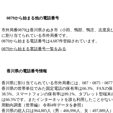
0879から始まる他の電話番号
市外局番
0879
は
香川県さぬき市（小田、鴨部、鴨庄、志度及
に割り当てられている市外局番です。
0879から始まる電話番号は4,687件登録されています。
0879から始まる電話番号一覧をみる
香川県の電話番号情報
香川県に割り当てられている市外局番には、087・0875・0877
香川県の世帯単位でみた固定電話の保有率は66.3%、FAXの保
38.5%、スマートフォンの保有率は89.1%、タブレット型端末
は66.5%です。またインターネットを誰も利用したことがない
用動向調査（世帯編） 令和4年データを参照）
香川県の総人口は964,885人（男：466,996人、女：497,889