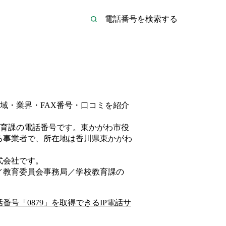
域・業界・FAX番号・口コミを紹介
育課
の電話番号です。
東かがわ市役
る事業者
で、所在地は香川県東かがわ
式会社
です。
／教育委員会事務局／学校教育課
の
話番号「
0879
」を取得できるIP電話サ