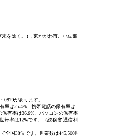
び末を除く。）､東かがわ市、小豆郡
・0879があります。
有率は25.4%、携帯電話の保有率は
の保有率は36.9%、パソコンの保有率
世帯率は12%です。（総務省 通信利
人）で全国38位です。世帯数は445,500世