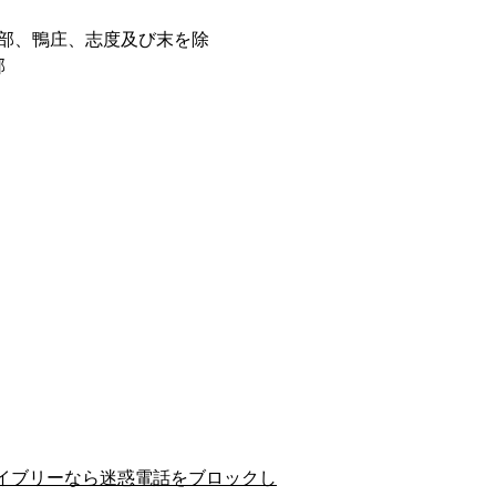
部、鴨庄、志度及び末を除
郡
イブリーなら迷惑電話をブロックし