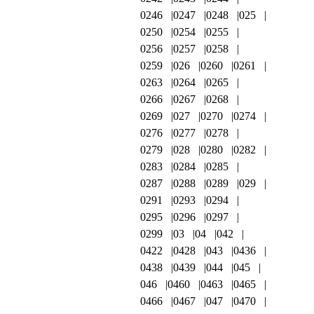
0246
0247
0248
025
0250
0254
0255
0256
0257
0258
0259
026
0260
0261
0263
0264
0265
0266
0267
0268
0269
027
0270
0274
0276
0277
0278
0279
028
0280
0282
0283
0284
0285
0287
0288
0289
029
0291
0293
0294
0295
0296
0297
0299
03
04
042
0422
0428
043
0436
0438
0439
044
045
046
0460
0463
0465
0466
0467
047
0470