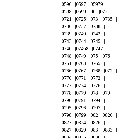
0596
0597
05979
0598
0599
06
072
0721
0725
073
0735
0736
0737
0738
0739
0740
0742
0743
0744
0745
0746
07468
0747
0748
0749
075
076
0761
0763
0765
0766
0767
0768
077
0770
0771
0772
0773
0774
0776
0778
0779
078
079
0790
0791
0794
0795
0796
0797
0798
0799
082
0820
0823
0824
0826
0827
0829
083
0833
0834
0835
0836