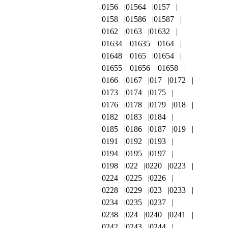
0156
01564
0157
0158
01586
01587
0162
0163
01632
01634
01635
0164
01648
0165
01654
01655
01656
01658
0166
0167
017
0172
0173
0174
0175
0176
0178
0179
018
0182
0183
0184
0185
0186
0187
019
0191
0192
0193
0194
0195
0197
0198
022
0220
0223
0224
0225
0226
0228
0229
023
0233
0234
0235
0237
0238
024
0240
0241
0242
0243
0244