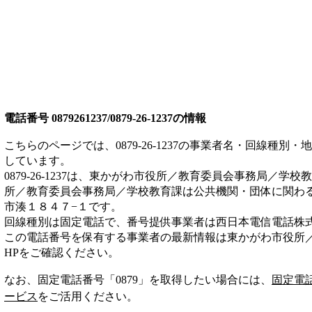
電話番号
0879261237/0879-26-1237
の情報
こちらのページでは、
0879-26-1237
の事業者名・回線種別・地
しています。
0879-26-1237
は、
東かがわ市役所／教育委員会事務局／学校教
所／教育委員会事務局／学校教育課は
公共機関・団体
に関わ
市湊１８４７−１
です。
回線種別は
固定電話
で、番号提供事業者は
西日本電信電話株
この電話番号を保有する事業者の最新情報は
東かがわ市役所
HP
をご確認ください。
なお、固定電話番号「
0879
」を取得したい場合には、
固定電
ービス
をご活用ください。