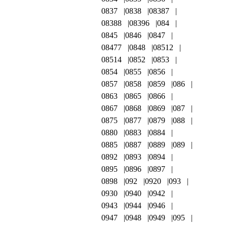
0837
0838
08387
08388
08396
084
0845
0846
0847
08477
0848
08512
08514
0852
0853
0854
0855
0856
0857
0858
0859
086
0863
0865
0866
0867
0868
0869
087
0875
0877
0879
088
0880
0883
0884
0885
0887
0889
089
0892
0893
0894
0895
0896
0897
0898
092
0920
093
0930
0940
0942
0943
0944
0946
0947
0948
0949
095