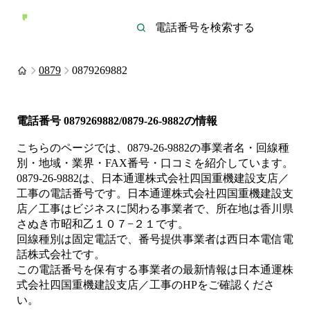
0879
0879269882
電話番号
0879269882/0879-26-9882
の情報
こちらのページでは、
0879-26-9882
の事業者名・回線種
別・地域・業界・FAX番号・口コミを紹介しています。
0879-26-9882
は、
日本通運株式会社四国重機建設支店／
工事
の電話番号です。
日本通運株式会社四国重機建設支
店／工事は
ビジネス
に関わる事業者
で、所在地は香川県
さぬき市昭和乙１０７−２１
です。
回線種別は
固定電話
で、番号提供事業者は
西日本電信電
話株式会社
です。
この電話番号を保有する事業者の最新情報は
日本通運株
式会社四国重機建設支店／工事
のHP
をご確認くださ
い。