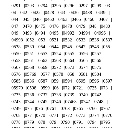
0291
0293
0294
0295
0296
0297
0299
03
04
042
0422
0428
043
0436
0438
0439
044
045
046
0460
0463
0465
0466
0467
047
0470
0475
0476
0478
0479
048
0480
049
0493
0494
0495
04992
04994
04996
04998
052
053
0531
0532
0533
0536
0537
0538
0539
054
0544
0545
0547
0548
055
0550
0551
0553
0554
0555
0556
0557
0558
0561
0562
0563
0564
0565
0566
0567
0568
0569
0572
0573
0574
0575
0576
05769
0577
0578
058
0581
0584
0585
0586
0587
059
0594
0595
0596
0597
05979
0598
0599
06
072
0721
0725
073
0735
0736
0737
0738
0739
0740
0742
0743
0744
0745
0746
07468
0747
0748
0749
075
076
0761
0763
0765
0766
0767
0768
077
0770
0771
0772
0773
0774
0776
0778
0779
078
079
0790
0791
0794
0795