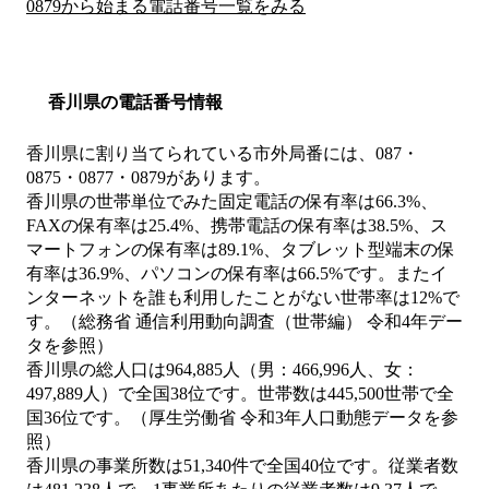
0879から始まる電話番号一覧をみる
香川県の電話番号情報
香川県に割り当てられている市外局番には、087・
0875・0877・0879があります。
香川県の世帯単位でみた固定電話の保有率は66.3%、
FAXの保有率は25.4%、携帯電話の保有率は38.5%、ス
マートフォンの保有率は89.1%、タブレット型端末の保
有率は36.9%、パソコンの保有率は66.5%です。またイ
ンターネットを誰も利用したことがない世帯率は12%で
す。（総務省 通信利用動向調査（世帯編） 令和4年デー
タを参照）
香川県の総人口は964,885人（男：466,996人、女：
497,889人）で全国38位です。世帯数は445,500世帯で全
国36位です。（厚生労働省 令和3年人口動態データを参
照）
香川県の事業所数は51,340件で全国40位です。従業者数