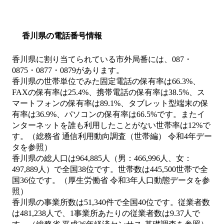
香川県の電話番号情報
香川県に割り当てられている市外局番には、087・
0875・0877・0879があります。
香川県の世帯単位でみた固定電話の保有率は66.3%、
FAXの保有率は25.4%、携帯電話の保有率は38.5%、ス
マートフォンの保有率は89.1%、タブレット型端末の保
有率は36.9%、パソコンの保有率は66.5%です。またイ
ンターネットを誰も利用したことがない世帯率は12%で
す。（総務省 通信利用動向調査（世帯編） 令和4年デー
タを参照）
香川県の総人口は964,885人（男：466,996人、女：
497,889人）で全国38位です。世帯数は445,500世帯で全
国36位です。（厚生労働省 令和3年人口動態データを参
照）
香川県の事業所数は51,340件で全国40位です。従業者数
は481,238人で、1事業所あたりの従業者数は9.37人で