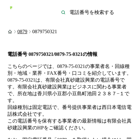
0879
0879750321
電話番号
0879750321/0879-75-0321
の情報
こちらのページでは、
0879-75-0321
の事業者名・回線種
別・地域・業界・FAX番号・口コミを紹介しています。
0879-75-0321
は、
有限会社真砂建設興業
の電話番号で
す。
有限会社真砂建設興業は
ビジネス
に関わる事業者
で、所在地は香川県小豆郡小豆島町池田２３８７−１
で
す。
回線種別は
固定電話
で、番号提供事業者は
西日本電信電
話株式会社
です。
この電話番号を保有する事業者の最新情報は
有限会社真
砂建設興業
のHP
をご確認ください。