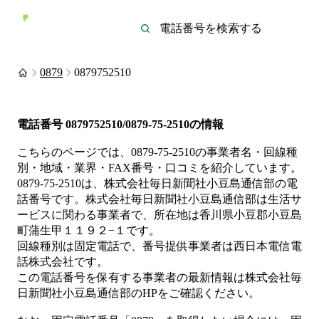
0879
0879752510
電話番号
0879752510/0879-75-2510
の情報
こちらのページでは、
0879-75-2510
の事業者名・回線種
別・地域・業界・FAX番号・口コミを紹介しています。
0879-75-2510
は、
株式会社毎日新聞社小豆島通信部
の電
話番号です。
株式会社毎日新聞社小豆島通信部は
生活サ
ービス
に関わる事業者
で、所在地は香川県小豆郡小豆島
町蒲生甲１１９２−１
です。
回線種別は
固定電話
で、番号提供事業者は
西日本電信電
話株式会社
です。
この電話番号を保有する事業者の最新情報は
株式会社毎
日新聞社小豆島通信部
のHP
をご確認ください。