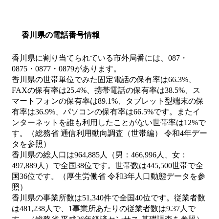
香川県の電話番号情報
香川県に割り当てられている市外局番には、087・
0875・0877・0879があります。
香川県の世帯単位でみた固定電話の保有率は66.3%、
FAXの保有率は25.4%、携帯電話の保有率は38.5%、ス
マートフォンの保有率は89.1%、タブレット型端末の保
有率は36.9%、パソコンの保有率は66.5%です。またイ
ンターネットを誰も利用したことがない世帯率は12%で
す。（総務省 通信利用動向調査（世帯編） 令和4年デー
タを参照）
香川県の総人口は964,885人（男：466,996人、女：
497,889人）で全国38位です。世帯数は445,500世帯で全
国36位です。（厚生労働省 令和3年人口動態データを参
照）
香川県の事業所数は51,340件で全国40位です。従業者数
は481,238人で、1事業所あたりの従業者数は9.37人で