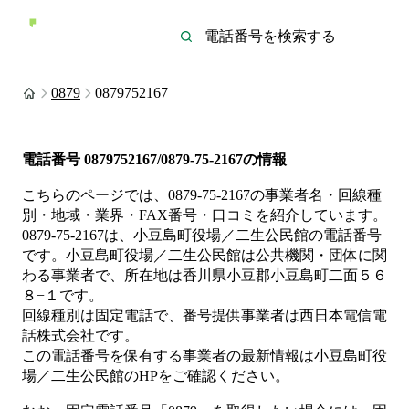
0879
0879752167
電話番号
0879752167/0879-75-2167
の情報
こちらのページでは、
0879-75-2167
の事業者名・回線種
別・地域・業界・FAX番号・口コミを紹介しています。
0879-75-2167
は、
小豆島町役場／二生公民館
の電話番号
です。
小豆島町役場／二生公民館は
公共機関・団体
に関
わる事業者
で、所在地は香川県小豆郡小豆島町二面５６
８−１
です。
回線種別は
固定電話
で、番号提供事業者は
西日本電信電
話株式会社
です。
この電話番号を保有する事業者の最新情報は
小豆島町役
場／二生公民館
のHP
をご確認ください。