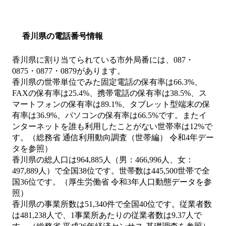
香川県の電話番号情報
香川県に割り当てられている市外局番には、087・
0875・0877・0879があります。
香川県の世帯単位でみた固定電話の保有率は66.3%、
FAXの保有率は25.4%、携帯電話の保有率は38.5%、ス
マートフォンの保有率は89.1%、タブレット型端末の保
有率は36.9%、パソコンの保有率は66.5%です。またイ
ンターネットを誰も利用したことがない世帯率は12%で
す。（総務省 通信利用動向調査（世帯編） 令和4年デー
タを参照）
香川県の総人口は964,885人（男：466,996人、女：
497,889人）で全国38位です。世帯数は445,500世帯で全
国36位です。（厚生労働省 令和3年人口動態データを参
照）
香川県の事業所数は51,340件で全国40位です。従業者数
は481,238人で、1事業所あたりの従業者数は9.37人で