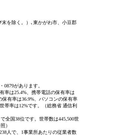
び末を除く。）､東かがわ市、小豆郡
・0879があります。
有率は25.4%、携帯電話の保有率は
の保有率は36.9%、パソコンの保有率
世帯率は12%です。（総務省 通信利
人）で全国38位です。世帯数は445,500世
参照）
,238人で、1事業所あたりの従業者数