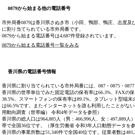
0879から始まる他の電話番号
市外局番
0879
は
香川県さぬき市（小田、鴨部、鴨庄、志度及
に割り当てられている市外局番です。
0879から始まる電話番号は4,687件登録されています。
0879から始まる電話番号一覧をみる
香川県の電話番号情報
香川県に割り当てられている市外局番には、087・0875・0877
香川県の世帯単位でみた固定電話の保有率は66.3%、FAXの保
38.5%、スマートフォンの保有率は89.1%、タブレット型端末
は66.5%です。またインターネットを誰も利用したことがない
用動向調査（世帯編） 令和4年データを参照）
香川県の総人口は964,885人（男：466,996人、女：497,889
帯で全国36位です。（厚生労働省 令和3年人口動態データを
香川県の事業所数は51,340件で全国40位です。従業者数は481