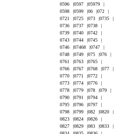
0596
0597
05979
0598
0599
06
072
0721
0725
073
0735
0736
0737
0738
0739
0740
0742
0743
0744
0745
0746
07468
0747
0748
0749
075
076
0761
0763
0765
0766
0767
0768
077
0770
0771
0772
0773
0774
0776
0778
0779
078
079
0790
0791
0794
0795
0796
0797
0798
0799
082
0820
0823
0824
0826
0827
0829
083
0833
0834
0835
0836