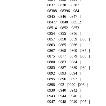
0837
0838
08387
08388
08396
084
0845
0846
0847
08477
0848
08512
08514
0852
0853
0854
0855
0856
0857
0858
0859
086
0863
0865
0866
0867
0868
0869
087
0875
0877
0879
088
0880
0883
0884
0885
0887
0889
089
0892
0893
0894
0895
0896
0897
0898
092
0920
093
0930
0940
0942
0943
0944
0946
0947
0948
0949
095