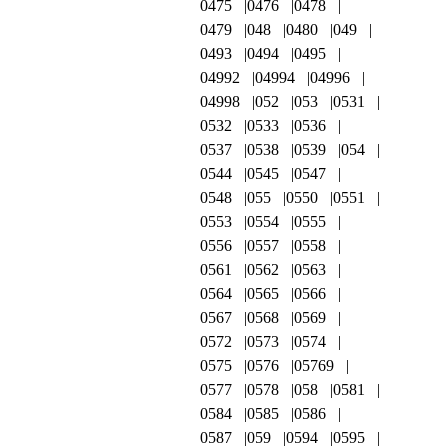
0475
0476
0478
0479
048
0480
049
0493
0494
0495
04992
04994
04996
04998
052
053
0531
0532
0533
0536
0537
0538
0539
054
0544
0545
0547
0548
055
0550
0551
0553
0554
0555
0556
0557
0558
0561
0562
0563
0564
0565
0566
0567
0568
0569
0572
0573
0574
0575
0576
05769
0577
0578
058
0581
0584
0585
0586
0587
059
0594
0595