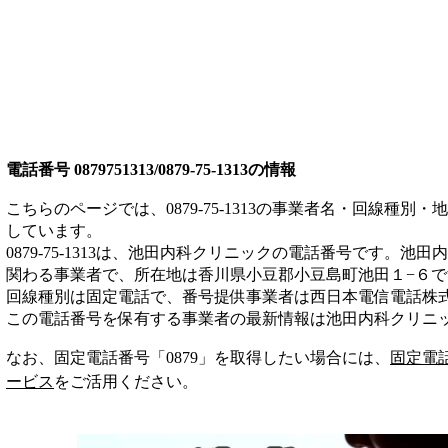
電話番号
0879751313/0879-75-1313
の情報
こちらのページでは、
0879-75-1313
の事業者名・回線種別・地
しています。
0879-75-1313
は、
池田内科クリニック
の電話番号です。
池田内
関わる事業者
で、所在地は香川県小豆郡小豆島町池田１−６
で
回線種別は
固定電話
で、番号提供事業者は
西日本電信電話株
この電話番号を保有する事業者の最新情報は
池田内科クリニ
なお、固定電話番号「
0879
」を取得したい場合には、
固定電
ービス
をご活用ください。