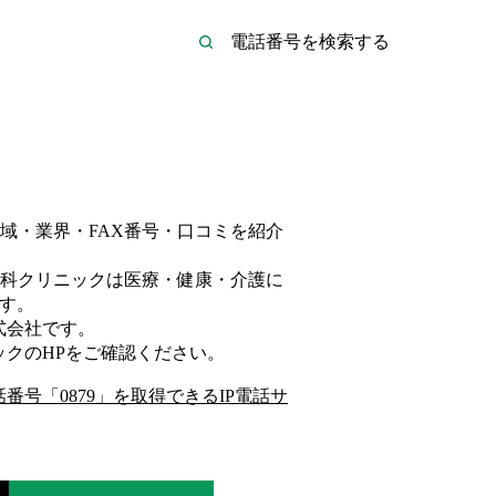
域・業界・FAX番号・口コミを紹介
科クリニックは
医療・健康・介護
に
す。
式会社
です。
ック
のHP
をご確認ください。
話番号「
0879
」を取得できるIP電話サ