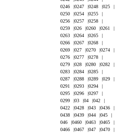
0246
0247
0248
025
0250
0254
0255
0256
0257
0258
0259
026
0260
0261
0263
0264
0265
0266
0267
0268
0269
027
0270
0274
0276
0277
0278
0279
028
0280
0282
0283
0284
0285
0287
0288
0289
029
0291
0293
0294
0295
0296
0297
0299
03
04
042
0422
0428
043
0436
0438
0439
044
045
046
0460
0463
0465
0466
0467
047
0470