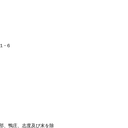
１−６
部、鴨庄、志度及び末を除