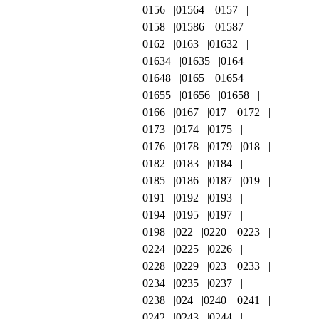
0156
01564
0157
0158
01586
01587
0162
0163
01632
01634
01635
0164
01648
0165
01654
01655
01656
01658
0166
0167
017
0172
0173
0174
0175
0176
0178
0179
018
0182
0183
0184
0185
0186
0187
019
0191
0192
0193
0194
0195
0197
0198
022
0220
0223
0224
0225
0226
0228
0229
023
0233
0234
0235
0237
0238
024
0240
0241
0242
0243
0244