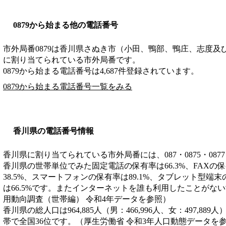
0879から始まる他の電話番号
市外局番
0879
は
香川県さぬき市（小田、鴨部、鴨庄、志度及
に割り当てられている市外局番です。
0879から始まる電話番号は4,687件登録されています。
0879から始まる電話番号一覧をみる
香川県の電話番号情報
香川県に割り当てられている市外局番には、087・0875・0877
香川県の世帯単位でみた固定電話の保有率は66.3%、FAXの保
38.5%、スマートフォンの保有率は89.1%、タブレット型端末
は66.5%です。またインターネットを誰も利用したことがない
用動向調査（世帯編） 令和4年データを参照）
香川県の総人口は964,885人（男：466,996人、女：497,889
帯で全国36位です。（厚生労働省 令和3年人口動態データを