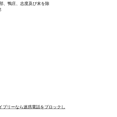
部、鴨庄、志度及び末を除
郡
イブリーなら迷惑電話をブロックし