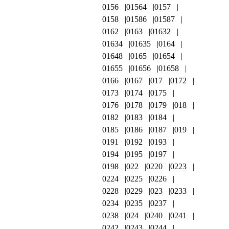
0156
01564
0157
0158
01586
01587
0162
0163
01632
01634
01635
0164
01648
0165
01654
01655
01656
01658
0166
0167
017
0172
0173
0174
0175
0176
0178
0179
018
0182
0183
0184
0185
0186
0187
019
0191
0192
0193
0194
0195
0197
0198
022
0220
0223
0224
0225
0226
0228
0229
023
0233
0234
0235
0237
0238
024
0240
0241
0242
0243
0244