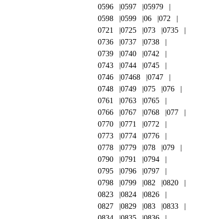
0596
0597
05979
0598
0599
06
072
0721
0725
073
0735
0736
0737
0738
0739
0740
0742
0743
0744
0745
0746
07468
0747
0748
0749
075
076
0761
0763
0765
0766
0767
0768
077
0770
0771
0772
0773
0774
0776
0778
0779
078
079
0790
0791
0794
0795
0796
0797
0798
0799
082
0820
0823
0824
0826
0827
0829
083
0833
0834
0835
0836