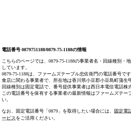
電話番号
0879751188/0879-75-1188
の情報
こちらのページでは、
0879-75-1188
の事業者名・回線種別・地
しています。
0879-75-1188
は、
ファームズテーブル忠佐衛門
の電話番号です
食店
に関わる事業者
で、所在地は香川県小豆郡小豆島町蒲生
回線種別は
固定電話
で、番号提供事業者は
西日本電信電話株
この電話番号を保有する事業者の最新情報は
ファームズテー
い。
なお、固定電話番号「
0879
」を取得したい場合には、
固定電
ービス
をご活用ください。