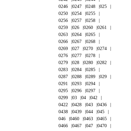
0246
0247
0248
025
0250
0254
0255
0256
0257
0258
0259
026
0260
0261
0263
0264
0265
0266
0267
0268
0269
027
0270
0274
0276
0277
0278
0279
028
0280
0282
0283
0284
0285
0287
0288
0289
029
0291
0293
0294
0295
0296
0297
0299
03
04
042
0422
0428
043
0436
0438
0439
044
045
046
0460
0463
0465
0466
0467
047
0470