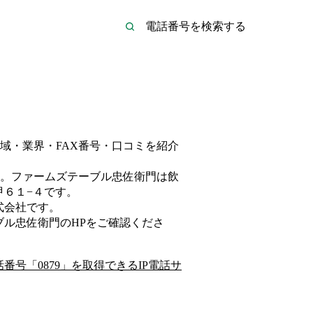
域・業界・FAX番号・口コミを紹介
。
ファームズテーブル忠佐衛門は
飲
甲６１−４
です。
式会社
です。
ブル忠佐衛門
のHP
をご確認くださ
話番号「
0879
」を取得できるIP電話サ