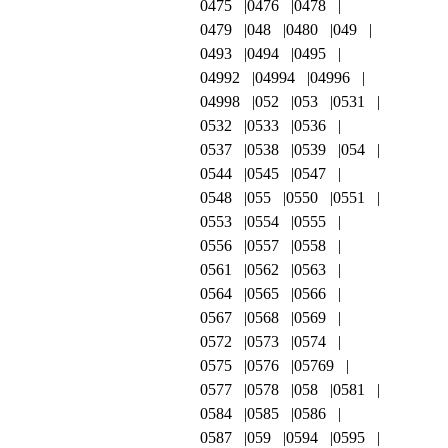
0475
0476
0478
0479
048
0480
049
0493
0494
0495
04992
04994
04996
04998
052
053
0531
0532
0533
0536
0537
0538
0539
054
0544
0545
0547
0548
055
0550
0551
0553
0554
0555
0556
0557
0558
0561
0562
0563
0564
0565
0566
0567
0568
0569
0572
0573
0574
0575
0576
05769
0577
0578
058
0581
0584
0585
0586
0587
059
0594
0595