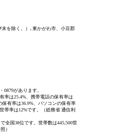
び末を除く。）､東かがわ市、小豆郡
・0879があります。
有率は25.4%、携帯電話の保有率は
の保有率は36.9%、パソコンの保有率
世帯率は12%です。（総務省 通信利
人）で全国38位です。世帯数は445,500世
参照）