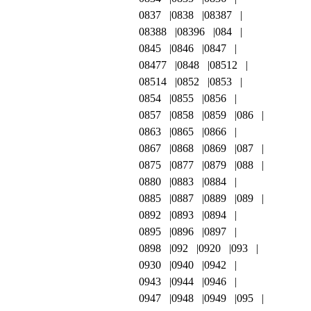
0837
0838
08387
08388
08396
084
0845
0846
0847
08477
0848
08512
08514
0852
0853
0854
0855
0856
0857
0858
0859
086
0863
0865
0866
0867
0868
0869
087
0875
0877
0879
088
0880
0883
0884
0885
0887
0889
089
0892
0893
0894
0895
0896
0897
0898
092
0920
093
0930
0940
0942
0943
0944
0946
0947
0948
0949
095