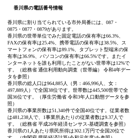
香川県の電話番号情報
香川県に割り当てられている市外局番には、087・
0875・0877・0879があります。
香川県の世帯単位でみた固定電話の保有率は66.3%、
FAXの保有率は25.4%、携帯電話の保有率は38.5%、ス
マートフォンの保有率は89.1%、タブレット型端末の保
有率は36.9%、パソコンの保有率は66.5%です。またイ
ンターネットを誰も利用したことがない世帯率は12%で
す。（総務省 通信利用動向調査（世帯編） 令和4年デー
タを参照）
香川県の総人口は964,885人（男：466,996人、女：
497,889人）で全国38位です。世帯数は445,500世帯で全
国36位です。（厚生労働省 令和3年人口動態データを参
照）
香川県の事業所数は51,340件で全国40位です。従業者数
は481,238人で、1事業所あたりの従業者数は9.37人で
す。（総務省 平成26年経済センサス‐基礎調査を参照）
香川県の1人あたり県民所得は302.1万円で全国20位で
す。（内閣府 県民経済計算(令和元年度)を参照）