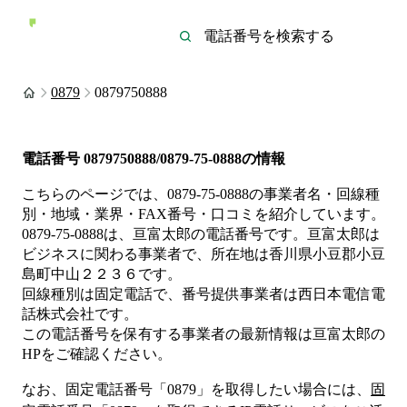
0879
0879750888
電話番号
0879750888/0879-75-0888
の情報
こちらのページでは、
0879-75-0888
の事業者名・回線種
別・地域・業界・FAX番号・口コミを紹介しています。
0879-75-0888
は、
亘富太郎
の電話番号です。
亘富太郎は
ビジネス
に関わる事業者
で、所在地は香川県小豆郡小豆
島町中山２２３６
です。
回線種別は
固定電話
で、番号提供事業者は
西日本電信電
話株式会社
です。
この電話番号を保有する事業者の最新情報は
亘富太郎
の
HP
をご確認ください。
なお、固定電話番号「
0879
」を取得したい場合には、
固